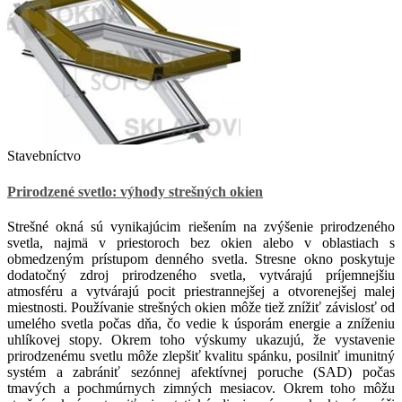
Stavebníctvo
Prirodzené svetlo: výhody strešných okien
Strešné okná sú vynikajúcim riešením na zvýšenie prirodzeného
svetla, najmä v priestoroch bez okien alebo v oblastiach s
obmedzeným prístupom denného svetla. Stresne okno poskytuje
dodatočný zdroj prirodzeného svetla, vytvárajú príjemnejšiu
atmosféru a vytvárajú pocit priestrannejšej a otvorenejšej malej
miestnosti. Používanie strešných okien môže tiež znížiť závislosť od
umelého svetla počas dňa, čo vedie k úsporám energie a zníženiu
uhlíkovej stopy. Okrem toho výskumy ukazujú, že vystavenie
prirodzenému svetlu môže zlepšiť kvalitu spánku, posilniť imunitný
systém a zabrániť sezónnej afektívnej poruche (SAD) počas
tmavých a pochmúrnych zimných mesiacov. Okrem toho môžu