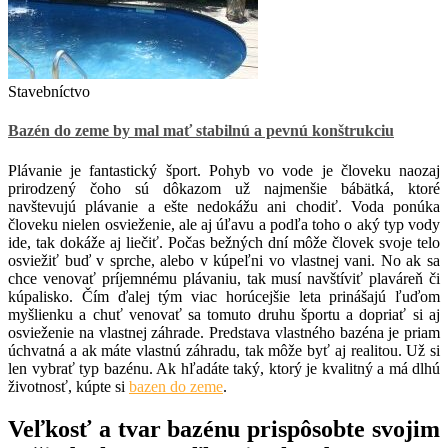
Stavebníctvo
Bazén do zeme by mal mať stabilnú a pevnú konštrukciu
Plávanie je fantastický šport. Pohyb vo vode je človeku naozaj
prirodzený čoho sú dôkazom už najmenšie bábätká, ktoré
navštevujú plávanie a ešte nedokážu ani chodiť. Voda ponúka
človeku nielen osvieženie, ale aj úľavu a podľa toho o aký typ vody
ide, tak dokáže aj liečiť. Počas bežných dní môže človek svoje telo
osviežiť buď v sprche, alebo v kúpeľni vo vlastnej vani. No ak sa
chce venovať príjemnému plávaniu, tak musí navštíviť plaváreň či
kúpalisko. Čím ďalej tým viac horúcejšie leta prinášajú ľuďom
myšlienku a chuť venovať sa tomuto druhu športu a dopriať si aj
osvieženie na vlastnej záhrade. Predstava vlastného bazéna je priam
úchvatná a ak máte vlastnú záhradu, tak môže byť aj realitou. Už si
len vybrať typ bazénu. Ak hľadáte taký, ktorý je kvalitný a má dlhú
životnosť, kúpte si
bazen do zeme
.
Veľkosť a tvar bazénu prispôsobte svojim