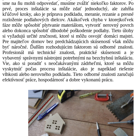
sme na ňu mohli odpovedať, musíme zvážiť niekoľko faktorov. Po
prvé, proces inštalácie sa môže zdať jednoduchý, ale zahŕňa
kľúčové kroky, ako je príprava podkladu, meranie, rezanie a presné
rozloženie podlahových dielcov. Akákoľvek chyba v ktorejkoľvek
fáze môže spôsobiť plytvanie materiálom, vytvoriť nerovný povrch
alebo dokonca spôsobiť dlhodobé poškodenie podlahy. Tieto úlohy
si vyžadujú určité zručnosti, ktoré si môžu osvojiť domáci majstri.
Pre majiteľov domov bez predchádzajúcich skúseností však môžu
byť náročné. Ďalším rozhodujúcim faktorom sú odborné znalosti.
Profesionál má technické znalosti, praktické skúsenosti a je
vybavený správnymi nástrojmi potrebnými na bezchybnú inštaláciu.
Vie, ako si poradiť s neočakávanými zádrheľmi, ktoré sa môžu
vyskytnúť počas procesu inštalácie, ako je napríklad riešenie
vlhkosti alebo nerovného podkladu. Tieto odborné znalosti zaručujú
efektívnosť práce, hospodárnosť a dobre vykonanú prácu.