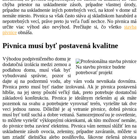
chýba priestor na uskladnenie zásob, prípadne vlastnej úrody,
prípadne na uskladnenie iných potrebných vecí, na ktoré v dome už
nemáte miesto. Pivnica sa však často stáva aj skladiskom harabúrd a
nepotrebných vecí, práve preto ju veľa ľudí nechce. No pivnica má
určite viac výhod ako nevýhod. Prečítajte si, čo všetko
stavba
pivnice
obnáša.
Pivnica musí byť postavená kvalitne
Výhodou podpivničeného domu je
dodatočná izolácia medzi zemou a
Na stavbu pivnice budete
podlahou domu, musí však byť
potrebovať projekt
vybudovaná správne, pozor si
dajte aj na podzemnú vodu, aby vám voda nevnikala dovnútra.
Pivnica preto musí byť riadne izolovaná. Ak je pivnica postavená
hlbšie, na jej steny pôsobí veľký tlak, preto potrebuje dostatočnú
základovú konštrukciu. Pivnica je ideálnym riešením aj ak máte
pozemok na svahu a potrebujete vyrovnať terén, vyriešite tak dve
veci jednou ranou. Dôležité je aj vetranie pivnice, dobrá pivnica
musí byť totiž suchá a dobre vetraná. Samozrejmosťou je osvetlenie,
to môžete vyriešiť výklopnými okienkami, ak túto možnosť nemáte,
do pivnice treba zaviesť elektrinu. Pivnica vám nemusí slúžiť len na
uskladnenie zásob ovocia, zeleniny, prípadne zaváranín, môžete si
tam zriadiť dielničku alebo posilňovňu, šikovne riešená pivnica