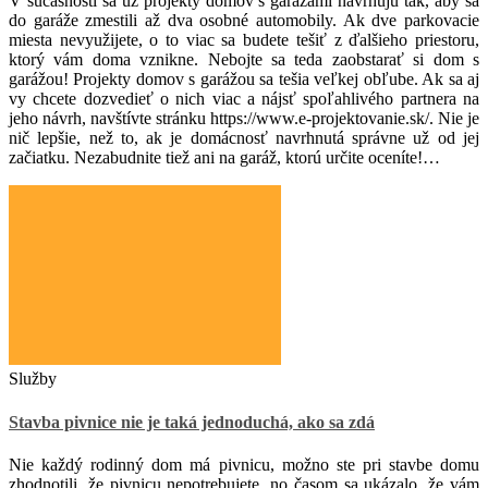
V súčasnosti sa už projekty domov s garážami navrhujú tak, aby sa
do garáže zmestili až dva osobné automobily. Ak dve parkovacie
miesta nevyužijete, o to viac sa budete tešiť z ďalšieho priestoru,
ktorý vám doma vznikne. Nebojte sa teda zaobstarať si dom s
garážou! Projekty domov s garážou sa tešia veľkej obľube. Ak sa aj
vy chcete dozvedieť o nich viac a nájsť spoľahlivého partnera na
jeho návrh, navštívte stránku
https://www.e-projektovanie.sk/
. Nie je
nič lepšie, než to, ak je domácnosť navrhnutá správne už od jej
začiatku. Nezabudnite tiež ani na garáž, ktorú určite oceníte!
…
Služby
Stavba pivnice nie je taká jednoduchá, ako sa zdá
Nie každý rodinný dom má pivnicu, možno ste pri stavbe domu
zhodnotili, že pivnicu nepotrebujete, no časom sa ukázalo, že vám