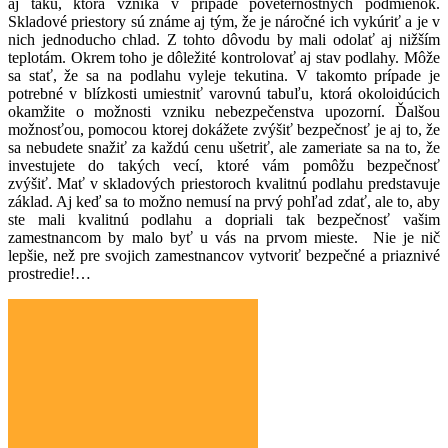
aj takú, ktorá vzniká v prípade poveternostných podmienok.
Skladové priestory sú známe aj tým, že je náročné ich vykúriť a je v
nich jednoducho chlad. Z tohto dôvodu by mali odolať aj nižším
teplotám. Okrem toho je dôležité kontrolovať aj stav podlahy. Môže
sa stať, že sa na podlahu vyleje tekutina. V takomto prípade je
potrebné v blízkosti umiestniť varovnú tabuľu, ktorá okoloidúcich
okamžite o možnosti vzniku nebezpečenstva upozorní. Ďalšou
možnosťou, pomocou ktorej dokážete zvýšiť bezpečnosť je aj to, že
sa nebudete snažiť za každú cenu ušetriť, ale zameriate sa na to, že
investujete do takých vecí, ktoré vám pomôžu bezpečnosť
zvýšiť.
Mať v skladových priestoroch kvalitnú podlahu predstavuje
základ. Aj keď sa to možno nemusí na prvý pohľad zdať, ale to, aby
ste mali kvalitnú podlahu a dopriali tak bezpečnosť vašim
zamestnancom by malo byť u vás na prvom mieste.
Nie je nič
lepšie, než pre svojich zamestnancov vytvoriť bezpečné a priaznivé
prostredie!
…