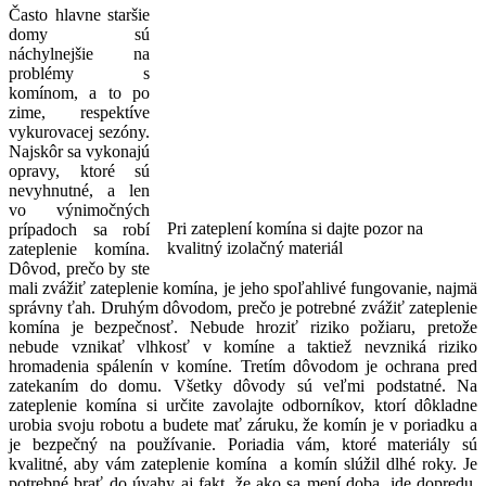
Často hlavne staršie
domy sú
náchylnejšie na
problémy s
komínom, a to po
zime, respektíve
vykurovacej sezóny.
Najskôr sa vykonajú
opravy, ktoré sú
nevyhnutné, a len
vo výnimočných
Pri zateplení komína si dajte pozor na
prípadoch sa robí
kvalitný izolačný materiál
zateplenie komína.
Dôvod, prečo by ste
mali zvážiť zateplenie komína, je jeho spoľahlivé fungovanie, najmä
správny ťah. Druhým dôvodom, prečo je potrebné zvážiť zateplenie
komína je bezpečnosť. Nebude hroziť riziko požiaru, pretože
nebude vznikať vlhkosť v komíne a taktiež nevzniká riziko
hromadenia spálenín v komíne. Tretím dôvodom je ochrana pred
zatekaním do domu. Všetky dôvody sú veľmi podstatné. Na
zateplenie komína si určite zavolajte odborníkov, ktorí dôkladne
urobia svoju robotu a budete mať záruku, že komín je v poriadku a
je bezpečný na používanie. Poriadia vám, ktoré materiály sú
kvalitné, aby vám zateplenie komína a komín slúžil dlhé roky. Je
potrebné brať do úvahy aj fakt, že ako sa mení doba, ide dopredu,