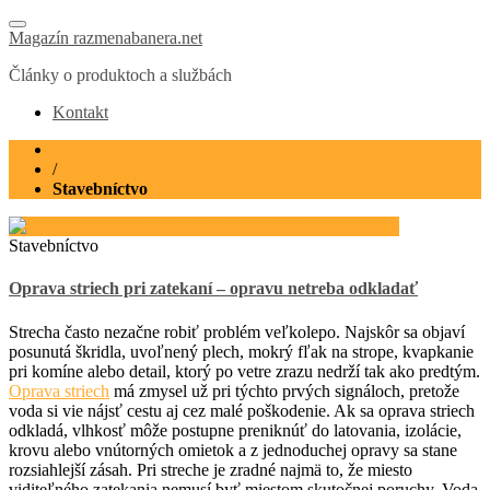
Magazín razmenabanera.net
Články o produktoch a službách
Kontakt
Home
/
Stavebníctvo
Stavebníctvo
Oprava striech pri zatekaní – opravu netreba odkladať
Strecha často nezačne robiť problém veľkolepo. Najskôr sa objaví
posunutá škridla, uvoľnený plech, mokrý fľak na strope, kvapkanie
pri komíne alebo detail, ktorý po vetre zrazu nedrží tak ako predtým.
Oprava striech
má zmysel už pri týchto prvých signáloch, pretože
voda si vie nájsť cestu aj cez malé poškodenie. Ak sa oprava striech
odkladá, vlhkosť môže postupne preniknúť do latovania, izolácie,
krovu alebo vnútorných omietok a z jednoduchej opravy sa stane
rozsiahlejší zásah. Pri streche je zradné najmä to, že miesto
viditeľného zatekania nemusí byť miestom skutočnej poruchy. Voda