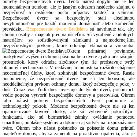
potreby bezpečnostných dverí. Tento nárast dopytu nie je len
momentálnym trendom, ale je jasným odrazom rastúceho záujmu o
bezpečnosť a rastúceho počtu prípadov krádeží a vlámaní.
Bezpečnostné dvere sa bezpochyby stali absolútnou
nevyhnutnosťou pre každú modernú domácnosť alebo komerčnú
prevádzku.
Bezpecnostne dvere Bratislava
sú navrhnuté tak, aby
chránili osoby a majetok pred narušiteľmi. Sú vyrobené z odolných
materiálov, so sofistikovanými zámkami a najmodernejšími
bezpečnostnými prvkami, ktoré odrážajú vlámania a vniknutia.
Okrem primárnej povinnosti
poskytovať zvýšenú ochranu pôsobia tieto dvere aj ako odstrašujúci
prostriedok, ktorý odrádza zločincov tým, že predstavuje tvrdý
obranný mechanizmus. V nedávnej minulosti sa rozšírilo chápanie
neoceniteľnej úlohy, ktorú zohrávajú bezpečnostné dvere. Rastie
pochopenie, že bezpečnostné dvere nie sú len luxusom, ale
neoddeliteľným prvkom ochrany domu, ktorý zabezpečuje pokoj v
duši. Čoraz viac ľudí dnes investuje do týchto dverí, pričom ich
vedie potreba vytvoriť bezpečnejšie domovy a pracoviská. Okrem
toho nárast potreby bezpečnostných dverí podporuje aj
technologický pokrok. Moderné bezpečnostné dvere nie sú len
opancierované kovové dosky, ale sú vybavené pokročilými
funkciami, ako sú biometrické zámky, ovládanie pomocou
smartfónu, poplašné systémy a dokonca aj softvér na rozpoznávanie
tváre. Okrem toho nárast poistného za poistenie domu prinútil
majiteľov domov, aby sa zamerali na proaktívne opatrenia, ako je