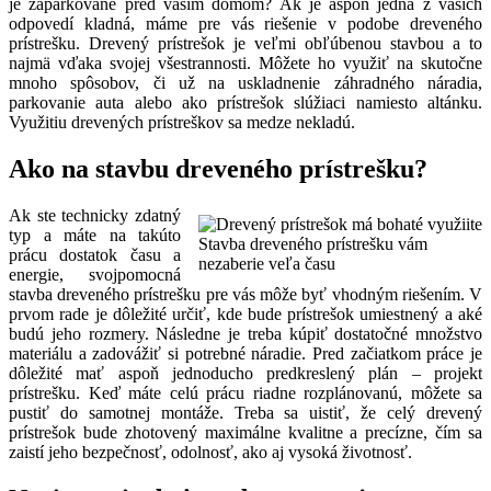
je zaparkované pred vašim domom? Ak je aspoň jedna z vašich
odpovedí kladná, máme pre vás riešenie v podobe dreveného
prístrešku. Drevený prístrešok je veľmi obľúbenou stavbou a to
najmä vďaka svojej všestrannosti. Môžete ho využiť na skutočne
mnoho spôsobov, či už na uskladnenie záhradného náradia,
parkovanie auta alebo ako prístrešok slúžiaci namiesto altánku.
Využitiu drevených prístreškov sa medze nekladú.
Ako na stavbu dreveného prístrešku?
Ak ste technicky zdatný
typ a máte na takúto
Stavba dreveného prístrešku vám
prácu dostatok času a
nezaberie veľa času
energie, svojpomocná
stavba dreveného prístrešku pre vás môže byť vhodným riešením. V
prvom rade je dôležité určiť, kde bude prístrešok umiestnený a aké
budú jeho rozmery. Následne je treba kúpiť dostatočné množstvo
materiálu a zadovážiť si potrebné náradie. Pred začiatkom práce je
dôležité mať aspoň jednoducho predkreslený plán – projekt
prístrešku. Keď máte celú prácu riadne rozplánovanú, môžete sa
pustiť do samotnej montáže. Treba sa uistiť, že celý drevený
prístrešok bude zhotovený maximálne kvalitne a precízne, čím sa
zaistí jeho bezpečnosť, odolnosť, ako aj vysoká životnosť.