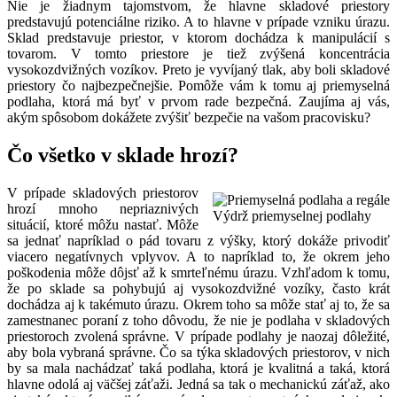
Nie je žiadnym tajomstvom, že hlavne skladové priestory
predstavujú potenciálne riziko. A to hlavne v prípade vzniku úrazu.
Sklad predstavuje priestor, v ktorom dochádza k manipulácií s
tovarom. V tomto priestore je tiež zvýšená koncentrácia
vysokozdvižných vozíkov. Preto je vyvíjaný tlak, aby boli skladové
priestory čo najbezpečnejšie. Pomôže vám k tomu aj priemyselná
podlaha, ktorá má byť v prvom rade bezpečná. Zaujíma aj vás,
akým spôsobom dokážete zvýšiť bezpečie na vašom pracovisku?
Čo všetko v sklade hrozí?
V prípade skladových priestorov
hrozí mnoho nepriaznivých
Výdrž priemyselnej podlahy
situácií, ktoré môžu nastať. Môže
sa jednať napríklad o pád tovaru z výšky, ktorý dokáže privodiť
viacero negatívnych vplyvov. A to napríklad to, že okrem jeho
poškodenia môže dôjsť až k smrteľnému úrazu. Vzhľadom k tomu,
že po sklade sa pohybujú aj vysokozdvižné vozíky, často krát
dochádza aj k takémuto úrazu. Okrem toho sa môže stať aj to, že sa
zamestnanec poraní z toho dôvodu, že nie je podlaha v skladových
priestoroch zvolená správne. V prípade podlahy je naozaj dôležité,
aby bola vybraná správne. Čo sa týka skladových priestorov, v nich
by sa mala nachádzať taká podlaha, ktorá je kvalitná a taká, ktorá
hlavne odolá aj väčšej záťaži. Jedná sa tak o mechanickú záťaž, ako