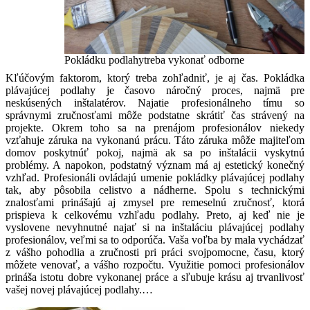
Pokládku podlahytreba vykonať odborne
Kľúčovým faktorom, ktorý treba zohľadniť, je aj čas. Pokládka
plávajúcej podlahy je časovo náročný proces, najmä pre
neskúsených inštalatérov. Najatie profesionálneho tímu so
správnymi zručnosťami môže podstatne skrátiť čas strávený na
projekte. Okrem toho sa na prenájom profesionálov niekedy
vzťahuje záruka na vykonanú prácu. Táto záruka môže majiteľom
domov poskytnúť pokoj, najmä ak sa po inštalácii vyskytnú
problémy. A napokon, podstatný význam má aj estetický konečný
vzhľad. Profesionáli ovládajú umenie pokládky plávajúcej podlahy
tak, aby pôsobila celistvo a nádherne. Spolu s technickými
znalosťami prinášajú aj zmysel pre remeselnú zručnosť, ktorá
prispieva k celkovému vzhľadu podlahy. Preto, aj keď nie je
vyslovene nevyhnutné najať si na inštaláciu plávajúcej podlahy
profesionálov, veľmi sa to odporúča. Vaša voľba by mala vychádzať
z vášho pohodlia a zručnosti pri práci svojpomocne, času, ktorý
môžete venovať, a vášho rozpočtu. Využitie pomoci profesionálov
prináša istotu dobre vykonanej práce a sľubuje krásu aj trvanlivosť
vašej novej plávajúcej podlahy.…