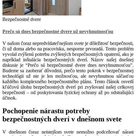
Bezpečnostné dvere
Prečo sú dnes bezpečnostné dvere už nevyhnutnosťou
V našom čoraz nepredvídateľnejšom svete je dôležitosť bezpečnosti,
či už doma alebo na pracovisku, nesporne prvoradá. Tento problém
vyvolal zvýšenú potrebu zvýšených bezpečnostných opatrení, ako je
napríklad inštalácia bezpečnostných dverí. Názov našej dnešnej
diskusie je “Prečo sú bezpečnostné dvere dnes nevyhnutnosťou”.
Budeme sa zaoberať dôvodmi, prečo tento pokrok v bezpečnostnej
technológii už nie je len možnosťou, ale nevyhnutnou súčasťou
každého komplexného bezpečnostného plánu. Tento článok osvetlí
kľúčovú úlohu bezpečnostných dverí pri zvyšovaní našej celkovej
bezpečnosti – od poskytovania fyzickej ochrany až po odstrašujúci
účinok.
Pochopenie nárastu potreby
bezpečnostných dverí v dnešnom svete
V dnešnom čoraz neistejšom svete nemožno podceňovať nárast