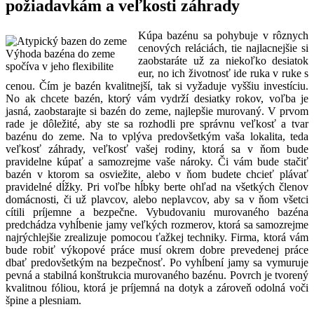
požiadavkám a veľkosti záhrady
Kúpa bazénu sa pohybuje v rôznych
cenových reláciách, tie najlacnejšie si
Výhoda bazéna do zeme
zaobstaráte už za niekoľko desiatok
spočíva v jeho flexibilite
eur, no ich životnosť ide ruka v ruke s
cenou. Čím je bazén kvalitnejší, tak si vyžaduje vyššiu investíciu.
No ak chcete bazén, ktorý vám vydrží desiatky rokov, voľba je
jasná, zaobstarajte si bazén do zeme, najlepšie murovaný. V prvom
rade je dôležité, aby ste sa rozhodli pre správnu veľkosť a tvar
bazénu do zeme. Na to vplýva predovšetkým vaša lokalita, teda
veľkosť záhrady, veľkosť vašej rodiny, ktorá sa v ňom bude
pravidelne kúpať a samozrejme vaše nároky. Či vám bude stačiť
bazén v ktorom sa osviežite, alebo v ňom budete chcieť plávať
pravidelné dĺžky. Pri voľbe hĺbky berte ohľad na všetkých členov
domácnosti, či už plavcov, alebo neplavcov, aby sa v ňom všetci
cítili príjemne a bezpečne. Vybudovaniu murovaného bazéna
predchádza vyhĺbenie jamy veľkých rozmerov, ktorá sa samozrejme
najrýchlejšie zrealizuje pomocou ťažkej techniky. Firma, ktorá vám
bude robiť výkopové práce musí okrem dobre prevedenej práce
dbať predovšetkým na bezpečnosť. Po vyhĺbení jamy sa vymuruje
pevná a stabilná konštrukcia murovaného bazénu. Povrch je tvorený
kvalitnou fóliou, ktorá je príjemná na dotyk a zároveň odolná voči
špine a plesniam.