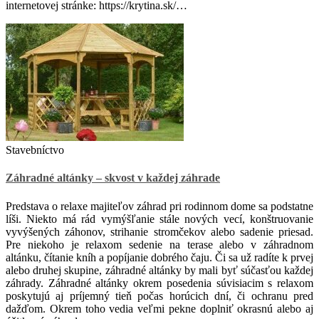
internetovej stránke:
https://krytina.sk/
…
Stavebníctvo
Záhradné altánky – skvost v každej záhrade
Predstava o relaxe majiteľov záhrad pri rodinnom dome sa podstatne
líši. Niekto má rád vymýšľanie stále nových vecí, konštruovanie
vyvýšených záhonov, strihanie stromčekov alebo sadenie priesad.
Pre niekoho je relaxom sedenie na terase alebo v záhradnom
altánku, čítanie kníh a popíjanie dobrého čaju. Či sa už radíte k prvej
alebo druhej skupine, záhradné altánky by mali byť súčasťou každej
záhrady. Záhradné altánky okrem posedenia súvisiacim s relaxom
poskytujú aj príjemný tieň počas horúcich dní, či ochranu pred
dažďom. Okrem toho vedia veľmi pekne doplniť okrasnú alebo aj