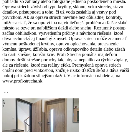
pohľadu zo záhrady alebo fotografie jedného poškodeného miesta.
Oprava striech závisí od typu krytiny, sklonu, veku strechy, stavu
detailov, prístupnosti a toho, či už voda zasiahla aj vrstvy pod
povrchom. Ak sa oprava striech navrhne bez dôkladnej kontroly,
môže sa stať, že sa opraví iba najviditeľnejší problém a ďalšie slabé
miesto sa ozve pri najbližšom daždi alebo snehu. Rozumný postup
začína obhliadkou, vysvetlením príčiny a návrhom riešenia, ktoré
dáva technický aj finančný zmysel. Oprava striech môže znamenať
výmenu poškodenej krytiny, opravu oplechovania, pretesnenie
komína, úpravu úžľabia, opravu odkvapového detailu alebo zásah
do časti strešnej konštrukcie. Profi Strecha pomáha majiteľom
domov riešiť strešné poruchy tak, aby sa neplatilo za rýchle záplaty,
ale za riešenie, ktoré má reálny efekt. Premyslená oprava striech
chráni dom pred vlhkosťou, znižuje riziko ďalších škôd a dáva väčší
pokoj pri každom silnejšom daždi. Viac informácií nájdete aj na
www.profi-strecha.sk.
…