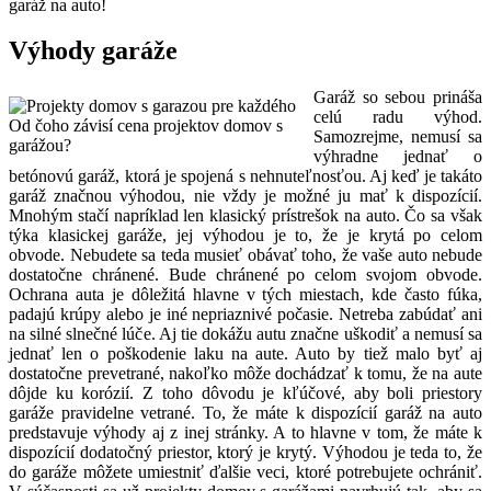
garáž na auto!
Výhody garáže
Garáž so sebou prináša
celú radu výhod.
Od čoho závisí cena projektov domov s
Samozrejme, nemusí sa
garážou?
výhradne jednať o
betónovú garáž, ktorá je spojená s nehnuteľnosťou. Aj keď je takáto
garáž značnou výhodou, nie vždy je možné ju mať k dispozícií.
Mnohým stačí napríklad len klasický prístrešok na auto. Čo sa však
týka klasickej garáže, jej výhodou je to, že je krytá po celom
obvode. Nebudete sa teda musieť obávať toho, že vaše auto nebude
dostatočne chránené. Bude chránené po celom svojom obvode.
Ochrana auta je dôležitá hlavne v tých miestach, kde často fúka,
padajú krúpy alebo je iné nepriaznivé počasie. Netreba zabúdať ani
na silné slnečné lúče. Aj tie dokážu autu značne uškodiť a nemusí sa
jednať len o poškodenie laku na aute. Auto by tiež malo byť aj
dostatočne prevetrané, nakoľko môže dochádzať k tomu, že na aute
dôjde ku korózií. Z toho dôvodu je kľúčové, aby boli priestory
garáže pravidelne vetrané. To, že máte k dispozícií garáž na auto
predstavuje výhody aj z inej stránky. A to hlavne v tom, že máte k
dispozícií dodatočný priestor, ktorý je krytý. Výhodou je teda to, že
do garáže môžete umiestniť ďalšie veci, ktoré potrebujete ochrániť.