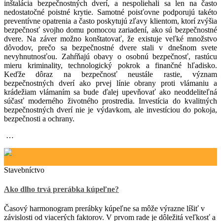
inštalácia bezpečnostných dverí, a nespoliehali sa len na často
nedostatočné poistné krytie. Samotné poisťovne podporujú takéto
preventívne opatrenia a často poskytujú zľavy klientom, ktorí zvýšia
bezpečnosť svojho domu pomocou zariadení, ako sú bezpečnostné
dvere. Na záver možno konštatovať, že existuje veľké množstvo
dôvodov, prečo sa bezpečnostné dvere stali v dnešnom svete
nevyhnutnosťou. Zahŕňajú obavy o osobnú bezpečnosť, rastúcu
mieru kriminality, technologický pokrok a finančné hľadisko.
Keďže dôraz na bezpečnosť neustále rastie, význam
bezpečnostných dverí ako prvej línie obrany proti vlámaniu a
krádežiam vlámaním sa bude ďalej upevňovať ako neoddeliteľná
súčasť moderného životného prostredia. Investícia do kvalitných
bezpečnostných dverí nie je výdavkom, ale investíciou do pokoja,
bezpečnosti a ochrany.
…
Stavebníctvo
Ako dlho trvá prerábka kúpeľne?
Časový harmonogram prerábky kúpeľne sa môže výrazne líšiť v
závislosti od viacerých faktorov. V prvom rade je dôležitá veľkosť a