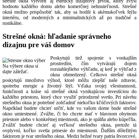
strešné okná vytvoriť aj estetický dizajnový prvok, ktorý zvýši
hodnotu každého domu alebo komerčnej nehnuteľnosti. Strešné
okná možno prispôsobiť tak, aby sa hodili k akémukoľvek štýlu
interiéru, od moderných a minimalistických až po tradičné a
rustikálne.
Strešné okná: hľadanie správneho
dizajnu pre váš domov
Poskytujú tiež spojenie s vonkajším
prostredím, čím vytvárajú dojem
Na výbere okna si
rozsiahlejšieho výhľadu, aj keď je výhľad z
dajte záležať.
okna obmedzený. Celkovo strešné okná
poskytujú množstvo výhod, ktoré môžu zlepšiť naše zdravie,
spotrebu energie a životný štýl. Vďaka svojej všestrannosti,
funkčnosti a kráse sú strešné okná vynikajúcou investíciou do
každého priestoru, ktorý chce využiť prirodzené svetlo. Pri návrhu
strešného okna je potrebné zohľadniť niekoľko kľúčových faktorov.
Napríklad budete chcieť určiť, kde vo vašom dome bude strešné
okno umiestnené. Zvážte, či ho chcete mať v hlavnom obytnom
priestore alebo v konkrétnej miestnosti, ako je spálňa alebo kúpeľňa.
Zvážiť budete chcieť aj veľkosť strešného okna, pretože tá
ovplyvní, koľko svetla prinesie do miestnosti. Ďalším dôležitým
faktorom je tvar strešného okna. Medzi bežné tvary patria štvorcové,