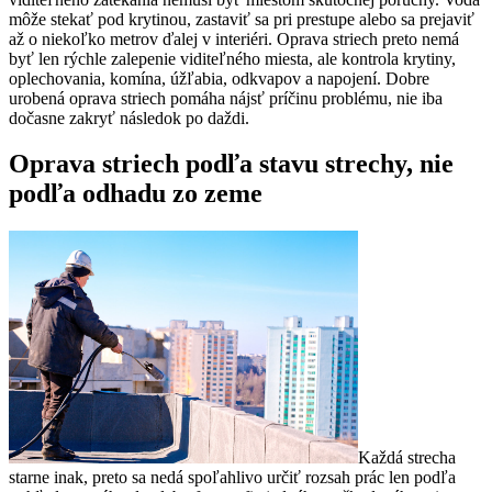
môže stekať pod krytinou, zastaviť sa pri prestupe alebo sa prejaviť
až o niekoľko metrov ďalej v interiéri. Oprava striech preto nemá
byť len rýchle zalepenie viditeľného miesta, ale kontrola krytiny,
oplechovania, komína, úžľabia, odkvapov a napojení. Dobre
urobená oprava striech pomáha nájsť príčinu problému, nie iba
dočasne zakryť následok po daždi.
Oprava striech podľa stavu strechy, nie
podľa odhadu zo zeme
Každá strecha
starne inak, preto sa nedá spoľahlivo určiť rozsah prác len podľa