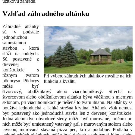
úžitkovú záhradu.
Vzhľad záhradného altánku
Záhradné altánky
sú v podstate
jednoduchou
samostatnou
stavbou , ktorá
slúži na oddych.
Sú postavené z
drevenej
konštrukcie s
rôznym tvarom
Pri výbere záhradných altánkov myslite na ich
pôdorysu. Pôdorys
funkciu a kvalitu
môže byť
štvorcový, obdĺžnikový alebo viacuholníkový. Strecha na
štvorcovom alebo obdĺžnikovom altánku býva väčšinou s miernym
sklonom, pri viacuholníkoch je riešená to tvaru ihlanu. Na altánky sa
používa jednoduchá a ľahká strešná krytina. Altánok však nemusí
byť postavený ako jednoduchá stavba len z drevenej konštrukcie.
Jedna alebo dve obvodové steny môžu byť murované, pričom pri
nich môže byť umiestnený vstavaný gril s murovaným stolom alebo
lavicou, murovaná stavaná pizza pec, krb a podobne. Podlaha v
jednoduchých altánkoch môže byť riešená s udupanej hliny alebo