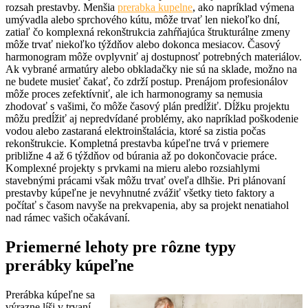
rozsah prestavby. Menšia
prerabka kupelne
, ako napríklad výmena
umývadla alebo sprchového kútu, môže trvať len niekoľko dní,
zatiaľ čo komplexná rekonštrukcia zahŕňajúca štrukturálne zmeny
môže trvať niekoľko týždňov alebo dokonca mesiacov. Časový
harmonogram môže ovplyvniť aj dostupnosť potrebných materiálov.
Ak vybrané armatúry alebo obkladačky nie sú na sklade, možno na
ne budete musieť čakať, čo zdrží postup. Prenájom profesionálov
môže proces zefektívniť, ale ich harmonogramy sa nemusia
zhodovať s vašimi, čo môže časový plán predĺžiť. Dĺžku projektu
môžu predĺžiť aj nepredvídané problémy, ako napríklad poškodenie
vodou alebo zastaraná elektroinštalácia, ktoré sa zistia počas
rekonštrukcie. Kompletná prestavba kúpeľne trvá v priemere
približne 4 až 6 týždňov od búrania až po dokončovacie práce.
Komplexné projekty s prvkami na mieru alebo rozsiahlymi
stavebnými prácami však môžu trvať oveľa dlhšie. Pri plánovaní
prestavby kúpeľne je nevyhnutné zvážiť všetky tieto faktory a
počítať s časom navyše na prekvapenia, aby sa projekt nenatiahol
nad rámec vašich očakávaní.
Priemerné lehoty pre rôzne typy
prerábky kúpeľne
Prerábka kúpeľne sa
výrazne líši v trvaní,