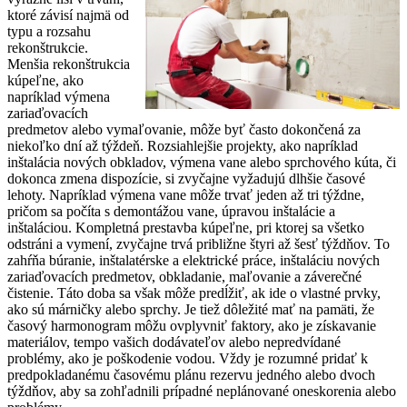
ktoré závisí najmä od
typu a rozsahu
rekonštrukcie.
Menšia rekonštrukcia
kúpeľne, ako
napríklad výmena
zariaďovacích
predmetov alebo vymaľovanie, môže byť často dokončená za
niekoľko dní až týždeň. Rozsiahlejšie projekty, ako napríklad
inštalácia nových obkladov, výmena vane alebo sprchového kúta, či
dokonca zmena dispozície, si zvyčajne vyžadujú dlhšie časové
lehoty. Napríklad výmena vane môže trvať jeden až tri týždne,
pričom sa počíta s demontážou vane, úpravou inštalácie a
inštaláciou. Kompletná prestavba kúpeľne, pri ktorej sa všetko
odstráni a vymení, zvyčajne trvá približne štyri až šesť týždňov. To
zahŕňa búranie, inštalatérske a elektrické práce, inštaláciu nových
zariaďovacích predmetov, obkladanie, maľovanie a záverečné
čistenie. Táto doba sa však môže predĺžiť, ak ide o vlastné prvky,
ako sú márničky alebo sprchy. Je tiež dôležité mať na pamäti, že
časový harmonogram môžu ovplyvniť faktory, ako je získavanie
materiálov, tempo vašich dodávateľov alebo nepredvídané
problémy, ako je poškodenie vodou. Vždy je rozumné pridať k
predpokladanému časovému plánu rezervu jedného alebo dvoch
týždňov, aby sa zohľadnili prípadné neplánované oneskorenia alebo