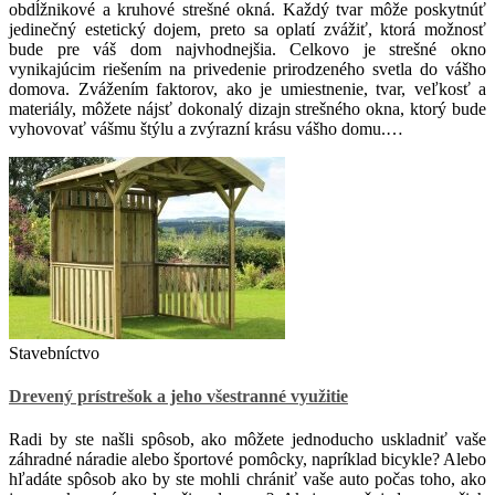
obdĺžnikové a kruhové strešné okná. Každý tvar môže poskytnúť
jedinečný estetický dojem, preto sa oplatí zvážiť, ktorá možnosť
bude pre váš dom najvhodnejšia. Celkovo je strešné okno
vynikajúcim riešením na privedenie prirodzeného svetla do vášho
domova. Zvážením faktorov, ako je umiestnenie, tvar, veľkosť a
materiály, môžete nájsť dokonalý dizajn strešného okna, ktorý bude
vyhovovať vášmu štýlu a zvýrazní krásu vášho domu.…
Stavebníctvo
Drevený prístrešok a jeho všestranné využitie
Radi by ste našli spôsob, ako môžete jednoducho uskladniť vaše
záhradné náradie alebo športové pomôcky, napríklad bicykle? Alebo
hľadáte spôsob ako by ste mohli chrániť vaše auto počas toho, ako