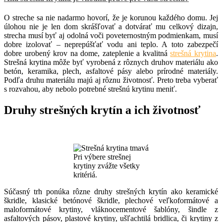
O streche sa nie nadarmo hovorí, že je korunou každého domu. Jej
úlohou nie je len dom skrášľovať a dotvárať mu celkový dizajn,
strecha musí byť aj odolná voči poveternostným podmienkam, musí
dobre izolovať – neprepúšťať vodu ani teplo. A toto zabezpečí
dobre urobený krov na dome, zateplenie a kvalitná
strešná krytina
.
Strešná krytina môže byť vyrobená z rôznych druhov materiálu ako
betón, keramika, plech, asfaltové pásy alebo prírodné materiály.
Podľa druhu materiálu majú aj rôznu životnosť. Preto treba vyberať
s rozvahou, aby nebolo potrebné strešnú krytinu meniť.
Druhy strešných krytín a ich životnosť
Pri výbere strešnej
krytiny zvážte všetky
kritériá.
Súčasný trh ponúka rôzne druhy strešných krytín ako keramické
škridle, klasické betónové škridle, plechové veľkoformátové a
maloformátové krytiny, vláknocementové šablóny, šindle z
asfaltových pásov, plastové krytiny, ušľachtilá bridlica, či krytiny z