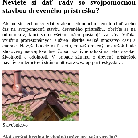
Neviete si dať rady so svojpomocnou
stavbou dreveného prístrešku?
Ak nie ste technicky zdatný alebo jednoducho nemáte chuť alebo
čas na svojpomocnú stavbu dreveného prístrešku, obráťte sa na
odborníkov, ktorí sa o všetku prácu postarajú za vás. Vďaka
využitiu profesionálnych služieb ušetríte veľké množstvo času a
energie. Navyše budete mať istotu, že váš drevený prístrešok bude
zhotovený naozaj kvalitne, čo sa pozitívne odrazí na jeho vysokej
životnosti a odolnosti. V prípade záujmu o drevený prístrešok
navštívte internetovú stránku
https://www.top-pristresky.sk/
.
…
Stavebníctvo
Aká strešná krytina je vhodná práve pre vašu strechu?