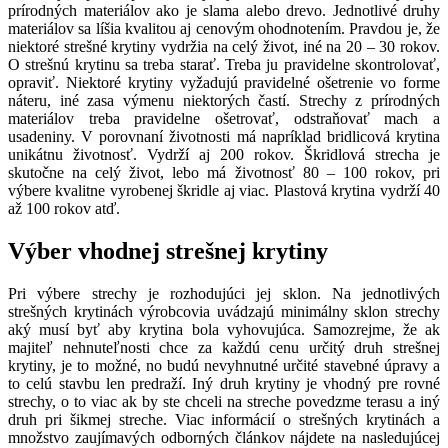
prírodných materiálov ako je slama alebo drevo. Jednotlivé druhy
materiálov sa líšia kvalitou aj cenovým ohodnotením. Pravdou je, že
niektoré strešné krytiny vydržia na celý život, iné na 20 – 30 rokov.
O strešnú krytinu sa treba starať. Treba ju pravidelne skontrolovať,
opraviť. Niektoré krytiny vyžadujú pravidelné ošetrenie vo forme
náteru, iné zasa výmenu niektorých častí. Strechy z prírodných
materiálov treba pravidelne ošetrovať, odstraňovať mach a
usadeniny. V porovnaní životnosti má napríklad bridlicová krytina
unikátnu životnosť. Vydrží aj 200 rokov. Škridlová strecha je
skutočne na celý život, lebo má životnosť 80 – 100 rokov, pri
výbere kvalitne vyrobenej škridle aj viac. Plastová krytina vydrží 40
až 100 rokov atď.
Výber vhodnej strešnej krytiny
Pri výbere strechy je rozhodujúci jej sklon. Na jednotlivých
strešných krytinách výrobcovia uvádzajú minimálny sklon strechy
aký musí byť aby krytina bola vyhovujúca. Samozrejme, že ak
majiteľ nehnuteľnosti chce za každú cenu určitý druh strešnej
krytiny, je to možné, no budú nevyhnutné určité stavebné úpravy a
to celú stavbu len predraží. Iný druh krytiny je vhodný pre rovné
strechy, o to viac ak by ste chceli na streche povedzme terasu a iný
druh pri šikmej streche. Viac informácií o strešných krytinách a
množstvo zaujímavých odborných článkov nájdete na nasledujúcej