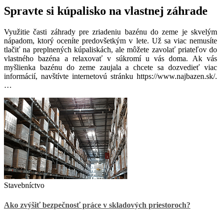
Spravte si kúpalisko na vlastnej záhrade
Využitie časti záhrady pre zriadeniu bazénu do zeme je skvelým
nápadom, ktorý oceníte predovšetkým v lete. Už sa viac nemusíte
tlačiť na preplnených kúpaliskách, ale môžete zavolať priateľov do
vlastného bazéna a relaxovať v súkromí u vás doma. Ak vás
myšlienka bazénu do zeme zaujala a chcete sa dozvedieť viac
informácií, navštívte internetovú stránku https://www.najbazen.sk/
.
…
Stavebníctvo
Ako zvýšiť bezpečnosť práce v skladových priestoroch?