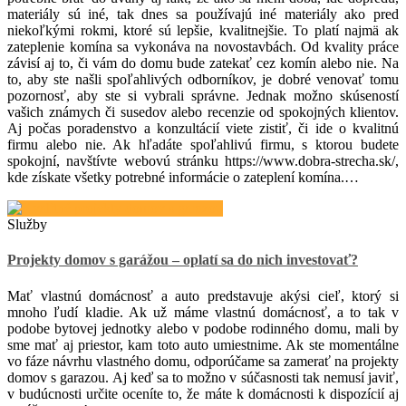
materiály sú iné, tak dnes sa používajú iné materiály ako pred
niekoľkými rokmi, ktoré sú lepšie, kvalitnejšie. To platí najmä ak
zateplenie komína sa vykonáva na novostavbách. Od kvality práce
závisí aj to, či vám do domu bude zatekať cez komín alebo nie. Na
to, aby ste našli spoľahlivých odborníkov, je dobré venovať tomu
pozornosť, aby ste si vybrali správne. Jednak možno skúseností
vašich známych či susedov alebo recenzie od spokojných klientov.
Aj počas poradenstvo a konzultácií viete zistiť, či ide o kvalitnú
firmu alebo nie. Ak hľadáte spoľahlivú firmu, s ktorou budete
spokojní, navštívte webovú stránku https://www.dobra-strecha.sk/,
kde získate všetky potrebné informácie o zateplení komína.
…
Služby
Projekty domov s garážou – oplatí sa do nich investovať?
Mať vlastnú domácnosť a auto predstavuje akýsi cieľ, ktorý si
mnoho ľudí kladie. Ak už máme vlastnú domácnosť, a to tak v
podobe bytovej jednotky alebo v podobe rodinného domu, mali by
sme mať aj priestor, kam toto auto umiestnime. Ak ste momentálne
vo fáze návrhu vlastného domu, odporúčame sa zamerať na projekty
domov s garazou. Aj keď sa to možno v súčasnosti tak nemusí javiť,
v budúcnosti určite oceníte to, že máte k domácnosti k dispozícií aj