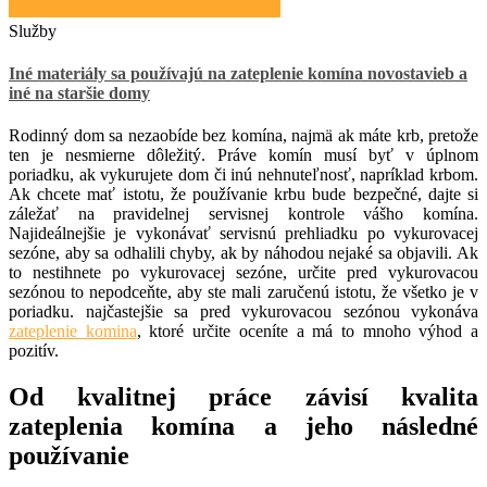
Služby
Iné materiály sa používajú na zateplenie komína novostavieb a
iné na staršie domy
Rodinný dom sa nezaobíde bez komína, najmä ak máte krb, pretože
ten je nesmierne dôležitý. Práve komín musí byť v úplnom
poriadku, ak vykurujete dom či inú nehnuteľnosť, napríklad krbom.
Ak chcete mať istotu, že používanie krbu bude bezpečné, dajte si
záležať na pravidelnej servisnej kontrole vášho komína.
Najideálnejšie je vykonávať servisnú prehliadku po vykurovacej
sezóne, aby sa odhalili chyby, ak by náhodou nejaké sa objavili. Ak
to nestihnete po vykurovacej sezóne, určite pred vykurovacou
sezónou to nepodceňte, aby ste mali zaručenú istotu, že všetko je v
poriadku. najčastejšie sa pred vykurovacou sezónou vykonáva
zateplenie komina
, ktoré určite oceníte a má to mnoho výhod a
pozitív.
Od kvalitnej práce závisí kvalita
zateplenia komína a jeho následné
používanie