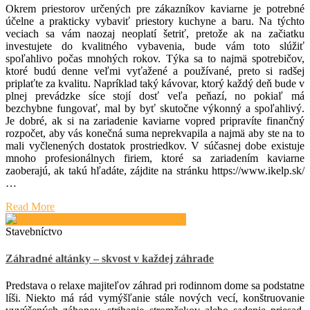
Okrem priestorov určených pre zákazníkov kaviarne je potrebné
účelne a prakticky vybaviť priestory kuchyne a baru. Na týchto
veciach sa vám naozaj neoplatí šetriť, pretože ak na začiatku
investujete do kvalitného vybavenia, bude vám toto slúžiť
spoľahlivo počas mnohých rokov. Týka sa to najmä spotrebičov,
ktoré budú denne veľmi vyťažené a používané, preto si radšej
priplaťte za kvalitu. Napríklad taký kávovar, ktorý každý deň bude v
plnej prevádzke síce stojí dosť veľa peňazí, no pokiaľ má
bezchybne fungovať, mal by byť skutočne výkonný a spoľahlivý.
Je dobré, ak si na zariadenie kaviarne vopred pripravíte finančný
rozpočet, aby vás konečná suma neprekvapila a najmä aby ste na to
mali vyčlenených dostatok prostriedkov. V súčasnej dobe existuje
mnoho profesionálnych firiem, ktoré sa zariadením kaviarne
zaoberajú, ak takú hľadáte, zájdite na stránku https://www.ikelp.sk/
…
Read More
Stavebníctvo
Záhradné altánky – skvost v každej záhrade
Predstava o relaxe majiteľov záhrad pri rodinnom dome sa podstatne
líši. Niekto má rád vymýšľanie stále nových vecí, konštruovanie