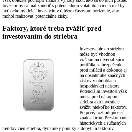
však dôležité pochopiť riziká a výhody skôr, ako sa do nich pustíte.
Investor by sa mal zmieriť s potenciálnou volatilitou cien a mal by
byť ochotný držať investíciu v dlhšom časovom horizonte, aby
mohol realizovať potenciálne zisky.
Faktory, ktoré treba zvážiť pred
investovaním do striebra
Investovanie do striebra
môže byť vhodnou
voľbou na diverzifikáciu
portfólia, zabezpečenie
proti inflácii a dokonca aj
na dosiahnutie značných
ziskov v obdobiach
hospodárskej neistoty.
Potenciálni investori však
musia pred nákupom
striebra ako investície
zvážiť niekoľko faktorov.
Po prvé, rozhodujúce sú
znalosti trhu. Preskúmanie
historických a súčasných
trendov cien striebra, dynamiky ponuky a dopytu a faktorov