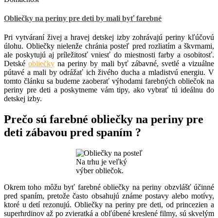
Obliečky na periny pre deti by mali byť farebné
Pri vytváraní živej a hravej detskej izby zohrávajú periny kľúčovú
úlohu. Obliečky nielenže chránia posteľ pred rozliatím a škvrnami,
ale poskytujú aj príležitosť vniesť do miestnosti farby a osobitosť.
Detské
obliečky
na periny by mali byť zábavné, svetlé a vizuálne
pútavé a mali by odrážať ich živého ducha a mladistvú energiu. V
tomto článku sa budeme zaoberať výhodami farebných obliečok na
periny pre deti a poskytneme vám tipy, ako vybrať tú ideálnu do
detskej izby.
Prečo sú farebné obliečky na periny pre
deti zábavou pred spaním ?
Na trhu je veľký
výber obliečok.
Okrem toho môžu byť farebné obliečky na periny obzvlášť účinné
pred spaním, pretože často obsahujú známe postavy alebo motívy,
ktoré u detí rezonujú. Obliečky na periny pre deti, od princezien a
superhrdinov až po zvieratká a obľúbené kreslené filmy, sú skvelým