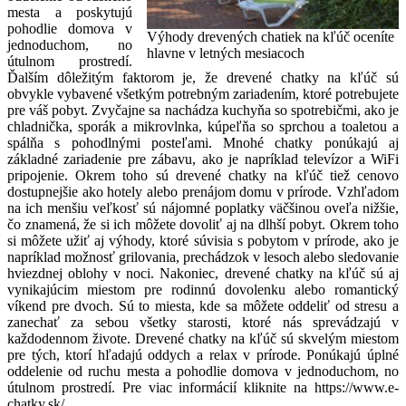
mesta a poskytujú
pohodlie domova v
Výhody drevených chatiek na kľúč oceníte
jednoduchom, no
hlavne v letných mesiacoch
útulnom prostredí.
Ďalším dôležitým faktorom je, že drevené chatky na kľúč sú
obvykle vybavené všetkým potrebným zariadením, ktoré potrebujete
pre váš pobyt. Zvyčajne sa nachádza kuchyňa so spotrebičmi, ako je
chladnička, sporák a mikrovlnka, kúpeľňa so sprchou a toaletou a
spálňa s pohodlnými posteľami. Mnohé chatky ponúkajú aj
základné zariadenie pre zábavu, ako je napríklad televízor a WiFi
pripojenie. Okrem toho sú drevené chatky na kľúč tiež cenovo
dostupnejšie ako hotely alebo prenájom domu v prírode. Vzhľadom
na ich menšiu veľkosť sú nájomné poplatky väčšinou oveľa nižšie,
čo znamená, že si ich môžete dovoliť aj na dlhší pobyt. Okrem toho
si môžete užiť aj výhody, ktoré súvisia s pobytom v prírode, ako je
napríklad možnosť grilovania, prechádzok v lesoch alebo sledovanie
hviezdnej oblohy v noci. Nakoniec, drevené chatky na kľúč sú aj
vynikajúcim miestom pre rodinnú dovolenku alebo romantický
víkend pre dvoch. Sú to miesta, kde sa môžete oddeliť od stresu a
zanechať za sebou všetky starosti, ktoré nás sprevádzajú v
každodennom živote. Drevené chatky na kľúč sú skvelým miestom
pre tých, ktorí hľadajú oddych a relax v prírode. Ponúkajú úplné
oddelenie od ruchu mesta a pohodlie domova v jednoduchom, no
útulnom prostredí. Pre viac informácií kliknite na https://www.e-
chatky.sk/.
…