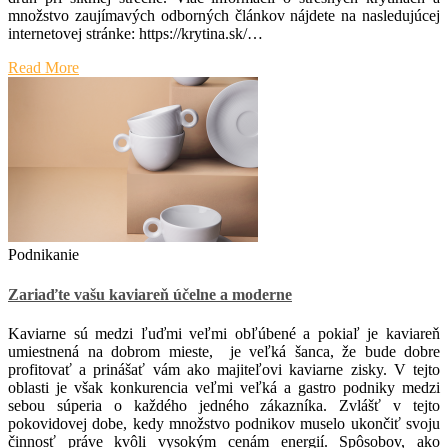
množstvo zaujímavých odborných článkov nájdete na nasledujúcej
internetovej stránke:
https://krytina.sk/
…
Read More
Podnikanie
Zariaďte vašu kaviareň účelne a moderne
Kaviarne sú medzi ľuďmi veľmi obľúbené a pokiaľ je kaviareň
umiestnená na dobrom mieste, je veľká šanca, že bude dobre
profitovať a prinášať vám ako majiteľovi kaviarne zisky. V tejto
oblasti je však konkurencia veľmi veľká a gastro podniky medzi
sebou súperia o každého jedného zákazníka. Zvlášť v tejto
pokovidovej dobe, kedy množstvo podnikov muselo ukončiť svoju
činnosť práve kvôli vysokým cenám energií. Spôsobov, ako