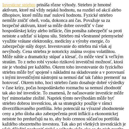
Investicne striebro
prináša rôzne výhody. Striebro je hmotné
aktívum, ktoré má vždy nejakú hodnotu, na rozdiel od akcií alebo
dlhopisov, ktoré môžu mať nulovú hodnotu. Fyzické striebro
nemôže zničiť oheň, voda, dokonca ani čas. Považuje sa za
bezpečné aktívum, ktoré sa môže dobre osvedčiť v čase
hospodárskej krízy alebo inflácie, čím pomáha zabezpečiť sa proti
neistote a udržať si kúpnu silu. Striebro má všestranné priemyselné
využitie vrátane elektroniky, medicíny a výroby energie, čo
zabezpečuje stály dopyt. Investovanie do striebra má však aj
nevýhody. Cena striebra je notoricky známa svojou volatilitou.
Môže náhle a dramaticky stúpať a klesať, čo môže viesť k veľkým
stratám. To z neho robí vysoko rizikovú investičnú možnosť, ktorá
nie je vhodná pre každého. Okrem toho investovanie do fyzického
striebra môže byť spojené s nákladmi na skladovanie a v porovnaní
s inými investičnými nástrojmi sa nemusí dať tak ľahko premeniť na
hotovosť. Okrem toho, hoci striebro často dosahuje dobré výsledky
v čase krízy, počas hospodárskeho rozmachu sa nemusí zhodnotiť
tak ako iné investície. To znamená, že načasovanie investície môže
byť mimoriadne zložité. Napriek týmto nevýhodám môže byť
striebro dobrou investíciou, ak sa strategicky použije v rámci
diverzifikovaného portfólia. Jeho potenciál na výrazné zhodnotenie
ceny a jeho úloha ako zabezpečenia proti inflácii a ekonomickej
neistote ho predurčujú na to, aby bolo cennou súčasťou portfólia
každého obozretného investora. Tak ako pri všetkých investíciách je