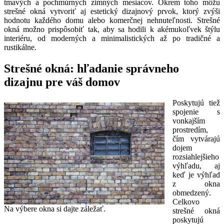
tmavých a pochmúrnych zimných mesiacov. Okrem toho môžu
strešné okná vytvoriť aj estetický dizajnový prvok, ktorý zvýši
hodnotu každého domu alebo komerčnej nehnuteľnosti. Strešné
okná možno prispôsobiť tak, aby sa hodili k akémukoľvek štýlu
interiéru, od moderných a minimalistických až po tradičné a
rustikálne.
Strešné okná: hľadanie správneho
dizajnu pre váš domov
Poskytujú tiež
spojenie s
vonkajším
prostredím,
čím vytvárajú
dojem
rozsiahlejšieho
výhľadu, aj
keď je výhľad
z okna
obmedzený.
Celkovo
Na výbere okna si dajte záležať.
strešné okná
poskytujú