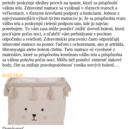
pretože poskytuje ideálny povrch na spanie, ktorý sa prispôsobí
vášmu telu. Zdravotné matrace sa vyrábajú v rôznych tvaroch a
veľkostiach, s rôznymi úrovňami podpory a funkciami. Jednou z
najvýznamnejších výhod týchto matracov je, že sa prispôsobia tvaru
vášho tela a poskytujú cielenú podporu tam, kde ju najviac
potrebujete. To vám zasa môže pomôcť znížiť úroveň bolesti, ktorú
pociťujete počas noci, a uľahčiť vám prebúdzanie s pocitom
odpočinku a sviežosti. Zdravotnícki pracovníci často odporúčajú
zdravotné matrace na pomoc ľuďom s ochoreniami, ako je artritída,
fibromyalgia alebo bolesti chrbta. Tieto matrace sú vyrobené z
materiálov, ktoré sa prispôsobia kontúram vášho tela a prispôsobia
sa vášmu pohybu počas noci. Môžu tiež pomôcť zmierniť tlakové
body, čím sa znižuje pravdepodobnosť vzniku nových bolestí.…
Read More
Domácnosť