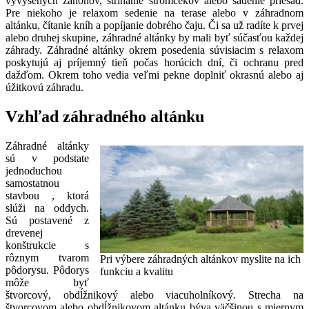
vyvýšených záhonov, strihanie stromčekov alebo sadenie priesad.
Pre niekoho je relaxom sedenie na terase alebo v záhradnom
altánku, čítanie kníh a popíjanie dobrého čaju. Či sa už radíte k prvej
alebo druhej skupine, záhradné altánky by mali byť súčasťou každej
záhrady. Záhradné altánky okrem posedenia súvisiacim s relaxom
poskytujú aj príjemný tieň počas horúcich dní, či ochranu pred
dažďom. Okrem toho vedia veľmi pekne doplniť okrasnú alebo aj
úžitkovú záhradu.
Vzhľad záhradného altánku
Záhradné altánky
sú v podstate
jednoduchou
samostatnou
stavbou , ktorá
slúži na oddych.
Sú postavené z
drevenej
konštrukcie s
rôznym tvarom
Pri výbere záhradných altánkov myslite na ich
pôdorysu. Pôdorys
funkciu a kvalitu
môže byť
štvorcový, obdĺžnikový alebo viacuholníkový. Strecha na
štvorcovom alebo obdĺžnikovom altánku býva väčšinou s miernym