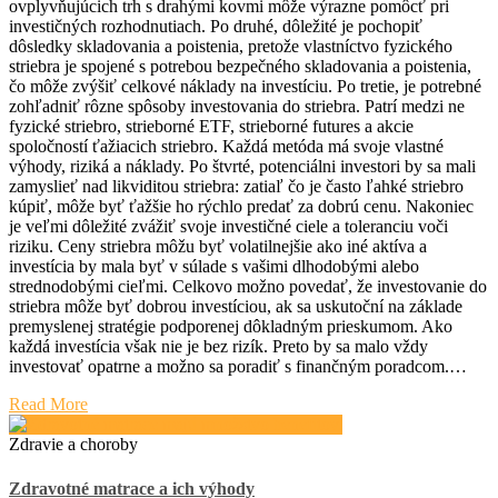
ovplyvňujúcich trh s drahými kovmi môže výrazne pomôcť pri
investičných rozhodnutiach. Po druhé, dôležité je pochopiť
dôsledky skladovania a poistenia, pretože vlastníctvo fyzického
striebra je spojené s potrebou bezpečného skladovania a poistenia,
čo môže zvýšiť celkové náklady na investíciu. Po tretie, je potrebné
zohľadniť rôzne spôsoby investovania do striebra. Patrí medzi ne
fyzické striebro, strieborné ETF, strieborné futures a akcie
spoločností ťažiacich striebro. Každá metóda má svoje vlastné
výhody, riziká a náklady. Po štvrté, potenciálni investori by sa mali
zamyslieť nad likviditou striebra: zatiaľ čo je často ľahké striebro
kúpiť, môže byť ťažšie ho rýchlo predať za dobrú cenu. Nakoniec
je veľmi dôležité zvážiť svoje investičné ciele a toleranciu voči
riziku. Ceny striebra môžu byť volatilnejšie ako iné aktíva a
investícia by mala byť v súlade s vašimi dlhodobými alebo
strednodobými cieľmi. Celkovo možno povedať, že investovanie do
striebra môže byť dobrou investíciou, ak sa uskutoční na základe
premyslenej stratégie podporenej dôkladným prieskumom. Ako
každá investícia však nie je bez rizík. Preto by sa malo vždy
investovať opatrne a možno sa poradiť s finančným poradcom.…
Read More
Zdravie a choroby
Zdravotné matrace a ich výhody