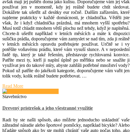
avšak mají jej puštěn doma jako kulisu. Doporučujeme vám jej však
používat jen v momentě, kdy jej reálně budete chtít sledovat.
Dokážete tak ušetřit až desítky eur ročně. Dalším zařízením, které
najdeme prakticky v každé domácnosti, je chladnička. Věděli jste
však, že i když chladnička prázdná, má mnohem vyšší spotřebu?
Musí totiž chladit mnohem větší plochu než tehdy, když je naplněná.
Chcete-li ušetřit například v letních měsících a máte k dispozici
sušičku prádla, doporučujeme vám zamyslet se nad tím, zda ji reálně
v letních měsících opravdu potřebujete používat. Určitě se i vy
potěšíte voňavému prádlu, které vám vysuší slunce. A v neposlední
řadě tip, který je také řešením, představuje rychlovarná konvice.
Patříte mezi ty, kteří ji naplní úplně po měřítku nebo se snažíte ji
využívat jen do takové míry, abyste zahřáli potřebné množství vody?
Pokud už patříte do jakékoli kategorie, doporučujeme vám vařit jen
tolik vody, kolik reálně budete potřebovat.
…
Read More
Stavebníctvo
Drevený prístrešok a jeho všestranné využitie
Radi by ste našli spôsob, ako môžete jednoducho uskladniť vaše
záhradné náradie alebo športové pomôcky, napríklad bicykle? Alebo
hľadáte spôsob ako by ste mohli chrániť vaše auto počas toho, ako