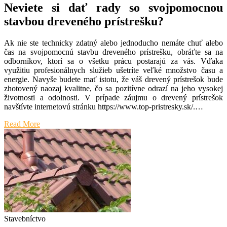
Neviete si dať rady so svojpomocnou
stavbou dreveného prístrešku?
Ak nie ste technicky zdatný alebo jednoducho nemáte chuť alebo
čas na svojpomocnú stavbu dreveného prístrešku, obráťte sa na
odborníkov, ktorí sa o všetku prácu postarajú za vás. Vďaka
využitiu profesionálnych služieb ušetríte veľké množstvo času a
energie. Navyše budete mať istotu, že váš drevený prístrešok bude
zhotovený naozaj kvalitne, čo sa pozitívne odrazí na jeho vysokej
životnosti a odolnosti. V prípade záujmu o drevený prístrešok
navštívte internetovú stránku
https://www.top-pristresky.sk/
.
…
Read More
Stavebníctvo