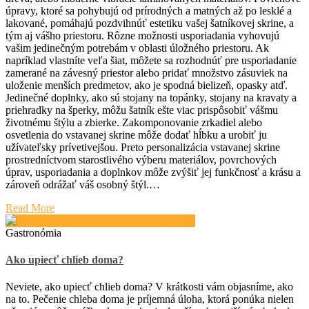
úpravy, ktoré sa pohybujú od prírodných a matných až po lesklé a
lakované, pomáhajú pozdvihnúť estetiku vašej šatníkovej skrine, a
tým aj vášho priestoru. Rôzne možnosti usporiadania vyhovujú
vašim jedinečným potrebám v oblasti úložného priestoru. Ak
napríklad vlastníte veľa šiat, môžete sa rozhodnúť pre usporiadanie
zamerané na závesný priestor alebo pridať množstvo zásuviek na
uloženie menších predmetov, ako je spodná bielizeň, opasky atď.
Jedinečné doplnky, ako sú stojany na topánky, stojany na kravaty a
priehradky na šperky, môžu šatník ešte viac prispôsobiť vášmu
životnému štýlu a zbierke. Zakomponovanie zrkadiel alebo
osvetlenia do vstavanej skrine môže dodať hĺbku a urobiť ju
užívateľsky prívetivejšou. Preto personalizácia vstavanej skrine
prostredníctvom starostlivého výberu materiálov, povrchových
úprav, usporiadania a doplnkov môže zvýšiť jej funkčnosť a krásu a
zároveň odrážať váš osobný štýl.…
Read More
Gastronómia
Ako upiecť chlieb doma?
Neviete, ako upiecť chlieb doma? V krátkosti vám objasníme, ako
na to. Pečenie chleba doma je príjemná úloha, ktorá ponúka nielen