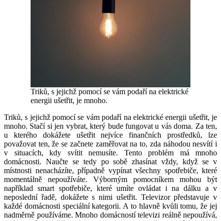
Triků, s jejichž pomocí se vám podaří na elektrické
energii ušetřit, je mnoho.
Triků, s jejichž pomocí se vám podaří na elektrické energii ušetřit, je
mnoho. Stačí si jen vybrat, který bude fungovat u vás doma. Za ten,
u kterého dokážete ušetřit nejvíce finančních prostředků, lze
považovat ten, že se začnete zaměřovat na to, zda náhodou nesvítí i
v situacích, kdy svítit nemusíte. Tento problém má mnoho
domácnosti. Naučte se tedy po sobě zhasínat vždy, když se v
místnosti nenacházíte, případně vypínat všechny spotřebiče, které
momentálně nepoužíváte. Výborným pomocníkem mohou být
například smart spotřebiče, které umíte ovládat i na dálku a v
neposlední řadě, dokážete s nimi ušetřit. Televizor představuje v
každé domácnosti speciální kategorii. A to hlavně kvůli tomu, že jej
nadměrně používáme. Mnoho domácností televizi reálně nepoužívá,