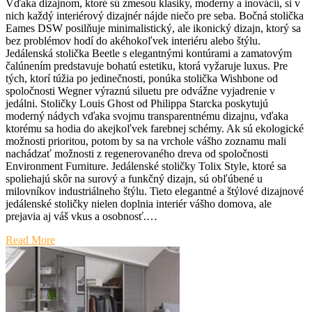
Vďaka dizajnom, ktoré sú zmesou klasiky, moderny a inovácií, si v
nich každý interiérový dizajnér nájde niečo pre seba. Bočná stolička
Eames DSW posilňuje minimalistický, ale ikonický dizajn, ktorý sa
bez problémov hodí do akéhokoľvek interiéru alebo štýlu.
Jedálenská stolička Beetle s elegantnými kontúrami a zamatovým
čalúnením predstavuje bohatú estetiku, ktorá vyžaruje luxus. Pre
tých, ktorí túžia po jedinečnosti, ponúka stolička Wishbone od
spoločnosti Wegner výraznú siluetu pre odvážne vyjadrenie v
jedálni. Stoličky Louis Ghost od Philippa Starcka poskytujú
moderný nádych vďaka svojmu transparentnému dizajnu, vďaka
ktorému sa hodia do akejkoľvek farebnej schémy. Ak sú ekologické
možnosti prioritou, potom by sa na vrchole vášho zoznamu mali
nachádzať možnosti z regenerovaného dreva od spoločnosti
Environment Furniture. Jedálenské stoličky Tolix Style, ktoré sa
spoliehajú skôr na surový a funkčný dizajn, sú obľúbené u
milovníkov industriálneho štýlu. Tieto elegantné a štýlové dizajnové
jedálenské stoličky nielen doplnia interiér vášho domova, ale
prejavia aj váš vkus a osobnosť.…
Read More