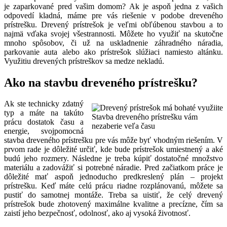
je zaparkované pred vašim domom? Ak je aspoň jedna z vašich
odpovedí kladná, máme pre vás riešenie v podobe dreveného
prístrešku. Drevený prístrešok je veľmi obľúbenou stavbou a to
najmä vďaka svojej všestrannosti. Môžete ho využiť na skutočne
mnoho spôsobov, či už na uskladnenie záhradného náradia,
parkovanie auta alebo ako prístrešok slúžiaci namiesto altánku.
Využitiu drevených prístreškov sa medze nekladú.
Ako na stavbu dreveného prístrešku?
Ak ste technicky zdatný
typ a máte na takúto
Stavba dreveného prístrešku vám
prácu dostatok času a
nezaberie veľa času
energie, svojpomocná
stavba dreveného prístrešku pre vás môže byť vhodným riešením. V
prvom rade je dôležité určiť, kde bude prístrešok umiestnený a aké
budú jeho rozmery. Následne je treba kúpiť dostatočné množstvo
materiálu a zadovážiť si potrebné náradie. Pred začiatkom práce je
dôležité mať aspoň jednoducho predkreslený plán – projekt
prístrešku. Keď máte celú prácu riadne rozplánovanú, môžete sa
pustiť do samotnej montáže. Treba sa uistiť, že celý drevený
prístrešok bude zhotovený maximálne kvalitne a precízne, čím sa
zaistí jeho bezpečnosť, odolnosť, ako aj vysoká životnosť.