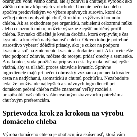
očarujúcu vôňu vášho domu, ale aj zdravší a chutnejší výrobok ako
väčšina druhov kúpených v obchode. Umenie pečenia chleba
spočíva predovšetkým vo výbere správnych surovín, ktoré do
veľkej miery ovplyvňujú chuť, štruktúru a výživovú hodnotu
chleba. Ak sa rozhodnete pre organickú, nebielenú celozrnnú múku
alebo celozrnnú múku, môžete výrazne zlepšiť nutričný profil
chleba. Rovnako dôležitá je kvalita droždia, ktorá ovplyvňuje čas
kysnutia a konečnú nadýchanosť chleba. Okrem toho je potrebné
starostlivo vyberať dôležité prísady, ako je cukor na podporu
kvasníc a soľ na zmiernenie kvasníc a dodanie chuti. Ak chcete ešte
viac podporiť zdravie, môžete do receptu pridať orechy a semienka.
A nakoniec, voda použitá na prípravu cesta by mala byť najlepšie
vlažná, aby sa uľahčil proces aktivácie kvasníc. Správne
ingrediencie majú pri pečení obrovský význam a premenia kváder
cesta na nadýchanú, aromatickú a chutnú pochúťku. Nezabudnite
teda, že používanie najlepších a správnych ingrediencií pri
domácom pečení chleba môže znamenať veľký rozdiel a
prispôsobiť váš chlieb vašim osobným stravovacím potrebám a
chuťovým preferenciám.
Sprievodca krok za krokom na výrobu
domáceho chleba
Výroba domáceho chleba je obohacujúca skúsenosť, ktorá vám