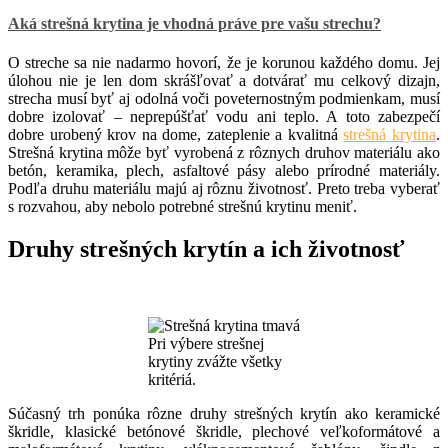
Aká strešná krytina je vhodná práve pre vašu strechu?
O streche sa nie nadarmo hovorí, že je korunou každého domu. Jej
úlohou nie je len dom skrášľovať a dotvárať mu celkový dizajn,
strecha musí byť aj odolná voči poveternostným podmienkam, musí
dobre izolovať – neprepúšťať vodu ani teplo. A toto zabezpečí
dobre urobený krov na dome, zateplenie a kvalitná
strešná krytina
.
Strešná krytina môže byť vyrobená z rôznych druhov materiálu ako
betón, keramika, plech, asfaltové pásy alebo prírodné materiály.
Podľa druhu materiálu majú aj rôznu životnosť. Preto treba vyberať
s rozvahou, aby nebolo potrebné strešnú krytinu meniť.
Druhy strešných krytín a ich životnosť
Pri výbere strešnej
krytiny zvážte všetky
kritériá.
Súčasný trh ponúka rôzne druhy strešných krytín ako keramické
škridle, klasické betónové škridle, plechové veľkoformátové a