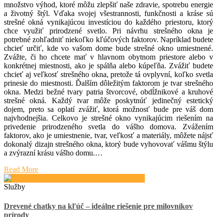
množstvo výhod, ktoré môžu zlepšiť naše zdravie, spotrebu energie
a životný štýl. Vďaka svojej všestrannosti, funkčnosti a kráse sú
strešné okná vynikajúcou investíciou do každého priestoru, ktorý
chce využiť prirodzené svetlo. Pri návrhu strešného okna je
potrebné zohľadniť niekoľko kľúčových faktorov. Napríklad budete
chcieť určiť, kde vo vašom dome bude strešné okno umiestnené.
Zvážte, či ho chcete mať v hlavnom obytnom priestore alebo v
konkrétnej miestnosti, ako je spálňa alebo kúpeľňa. Zvážiť budete
chcieť aj veľkosť strešného okna, pretože tá ovplyvní, koľko svetla
prinesie do miestnosti. Ďalším dôležitým faktorom je tvar strešného
okna. Medzi bežné tvary patria štvorcové, obdĺžnikové a kruhové
strešné okná. Každý tvar môže poskytnúť jedinečný estetický
dojem, preto sa oplatí zvážiť, ktorá možnosť bude pre váš dom
najvhodnejšia. Celkovo je strešné okno vynikajúcim riešením na
privedenie prirodzeného svetla do vášho domova. Zvážením
faktorov, ako je umiestnenie, tvar, veľkosť a materiály, môžete nájsť
dokonalý dizajn strešného okna, ktorý bude vyhovovať vášmu štýlu
a zvýrazní krásu vášho domu.…
Read More
Služby
Drevené chatky na kľúč – ideálne riešenie pre milovníkov
prírody