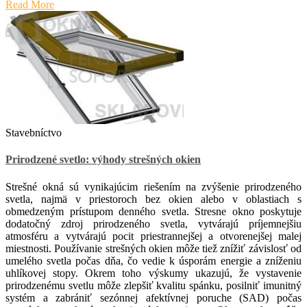
Read More
Stavebníctvo
Prirodzené svetlo: výhody strešných okien
Strešné okná sú vynikajúcim riešením na zvýšenie prirodzeného
svetla, najmä v priestoroch bez okien alebo v oblastiach s
obmedzeným prístupom denného svetla. Stresne okno poskytuje
dodatočný zdroj prirodzeného svetla, vytvárajú príjemnejšiu
atmosféru a vytvárajú pocit priestrannejšej a otvorenejšej malej
miestnosti. Používanie strešných okien môže tiež znížiť závislosť od
umelého svetla počas dňa, čo vedie k úsporám energie a zníženiu
uhlíkovej stopy. Okrem toho výskumy ukazujú, že vystavenie
prirodzenému svetlu môže zlepšiť kvalitu spánku, posilniť imunitný
systém a zabrániť sezónnej afektívnej poruche (SAD) počas