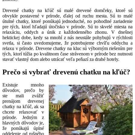
Drevené chatky na kľúč sú malé drevené domčeky, ktoré sú
obvykle postavené v prírode, ďalej od ruchu mesta. Sú to malé
útulné chatky, ktoré ponúkajú jednoduché, no pohodlné zariadenie
pre tých, ktorí hľadajú útočisko v prírode. Sú to skvelé miesta na
relaxáciu, oddych a únik z každodenného zhonu. V dnešnej
hektickej dobe, kedy sa mnohí z nás neustále pohybujú v rýchlosti
svetla, si často uvedomujeme, že potrebujeme chvíľu oddychu a
relaxu v prírode. Drevene chatky na kluc sú výborným riešením pre
tých, ktorí túžia po kvalitnom čase strávenom v prírode bez nutnosti
stavať vlastný dom alebo utrácať veľa peňazí za drahé hotely.
Prečo si vybrať drevenú chatku na kľúč?
Existuje mnoho
dôvodov, prečo by
ste mali zvážiť
prenájom drevenej
chatky na kľúč, ak sa
chcete relaxovať v
prírode. Jedným z
hlavných dôvodov je,
že ponúkajú úplné
oddelenie od rušného