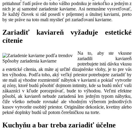
pritiahnuť ľudí práve do toho vášho podniku je niekoľko a jedným z
nich je aj samotné zariadenie kaviarne. Asi nemusíme vysvetľovať,
že každý človek si rád posedí v príjemnej a útulnej kaviarni, preto
by ste práve na toto mali myslieť pri zariaďovaní kaviarne.
Zariadiť kaviareň vyžaduje estetické
cítenie
Na to, aby ste vkusne
zariadili kaviareň
Spôsoby zariadenia kaviarne
potrebujete istú dávku vkusu
a estetické cítenia, ak máte aj určité dizajnérske vlohy, je to pre vás
len výhodou. Podľa toho, aký veľký priestor potrebujete zariadiť by
ste mali aj vhodne rozmiestniť nábytok v kaviarni a pokiaľ vytvoríte
aj zóny, ktoré budú pôsobiť dojmom intimity, kde sa budú môcť vaši
zákazníci v kľude porozprávať, bude to výhodou. Veľmi efektne
pôsobí, ak kaviareň nebude zariadená len jedným typom nábytku,
čiže všetko nebude rovnaké ale vhodným výberom jednotlivých
kusov vytvoríte osobitý priestor. Originálne dekorácie, kvetiny alebo
pekné doplnky budú už potom čerešničkou na torte.
Kuchyňu a bar treba zariadiť účelne