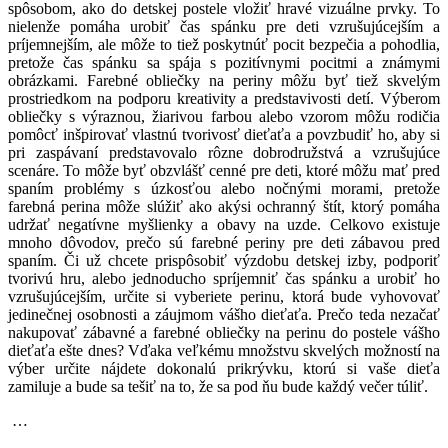
spôsobom, ako do detskej postele vložiť hravé vizuálne prvky. To
nielenže pomáha urobiť čas spánku pre deti vzrušujúcejším a
príjemnejším, ale môže to tiež poskytnúť pocit bezpečia a pohodlia,
pretože čas spánku sa spája s pozitívnymi pocitmi a známymi
obrázkami. Farebné obliečky na periny môžu byť tiež skvelým
prostriedkom na podporu kreativity a predstavivosti detí. Výberom
obliečky s výraznou, žiarivou farbou alebo vzorom môžu rodičia
pomôcť inšpirovať vlastnú tvorivosť dieťaťa a povzbudiť ho, aby si
pri zaspávaní predstavovalo rôzne dobrodružstvá a vzrušujúce
scenáre. To môže byť obzvlášť cenné pre deti, ktoré môžu mať pred
spaním problémy s úzkosťou alebo nočnými morami, pretože
farebná perina môže slúžiť ako akýsi ochranný štít, ktorý pomáha
udržať negatívne myšlienky a obavy na uzde. Celkovo existuje
mnoho dôvodov, prečo sú farebné periny pre deti zábavou pred
spaním. Či už chcete prispôsobiť výzdobu detskej izby, podporiť
tvorivú hru, alebo jednoducho spríjemniť čas spánku a urobiť ho
vzrušujúcejším, určite si vyberiete perinu, ktorá bude vyhovovať
jedinečnej osobnosti a záujmom vášho dieťaťa. Prečo teda nezačať
nakupovať zábavné a farebné obliečky na perinu do postele vášho
dieťaťa ešte dnes? Vďaka veľkému množstvu skvelých možností na
výber určite nájdete dokonalú prikrývku, ktorú si vaše dieťa
zamiluje a bude sa tešiť na to, že sa pod ňu bude každý večer túliť.
…