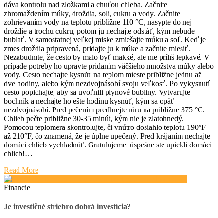
dáva kontrolu nad zložkami a chuťou chleba. Začnite
zhromaždením múky, droždia, soli, cukru a vody. Začnite
zohrievaním vody na teplotu približne 110 °C, nasypte do nej
droždie a trochu cukru, potom ju nechajte odstáť, kým nebude
bublať. V samostatnej veľkej miske zmiešajte múku a soľ. Keď je
zmes droždia pripravená, pridajte ju k múke a začnite miesiť.
Nezabudnite, že cesto by malo byť mäkké, ale nie príliš lepkavé. V
prípade potreby ho upravte pridaním väčšieho množstva múky alebo
vody. Cesto nechajte kysnúť na teplom mieste približne jednu až
dve hodiny, alebo kým nezdvojnásobí svoju veľkosť. Po vykysnutí
cesto popichajte, aby sa uvoľnili plynové bubliny. Vytvarujte
bochník a nechajte ho ešte hodinu kysnúť, kým sa opäť
nezdvojnásobí. Pred pečením predhrejte rúru na približne 375 °C.
Chlieb pečte približne 30-35 minút, kým nie je zlatohnedý.
Pomocou teplomera skontrolujte, či vnútro dosiahlo teplotu 190°F
až 210°F, čo znamená, že je úplne upečený. Pred krájaním nechajte
domáci chlieb vychladnúť. Gratulujeme, úspešne ste upiekli domáci
chlieb!…
Read More
Financie
Je investičné striebro dobrá investícia?