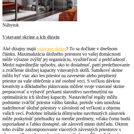
Nábytok
Vstavané skrine a ich dizajn
Aké dizajny majú
vstavane skrine
? To sa dočítate v dnešnom
článku. Maximalizácia úložného priestoru vo vašej domácnosti
môže výrazne zvýšiť jej organizáciu, využiteľnosť a prehľadnosť.
Medzi najreálnejšie spôsoby, ako to dosiahnuť, patrí predefinovanie
a zväčšenie úložnej kapacity vstavaných skríň. Šatníkové skrine
môžu byť viac ako len priestor na zavesenie alebo preplnený
priestor na vaše oblečenie a iné osobné veci. S veľkou dávkou
kreativity a dôkladného plánovania môžete svoje vstavané skrine
prepracovať a vybaviť prvkami starostlivo navrhnutými na
optimalizáciu ich úložnej kapacity. Nastaviteľné regály môžu
podstatne zväčšiť priestor vášho šatníka, pretože vám umožnia
nadefinovať úložné priestory v závislosti od veľkosti a objemu
vašich vecí. Podobne inštalácia dômyselne navrhnutých zásuviek
môže poskytnúť priehradky na menšie predmety, vďaka čomu budú
usporiadané a ľahko dostupné, ale zároveň mimo dohľadu. Okrem
toho zvážte zakomponovanie viacerých závesných priestorov s