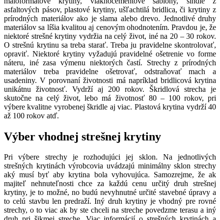
maloformátové krytiny, vláknocementové šablóny, šindle z
asfaltových pásov, plastové krytiny, ušľachtilá bridlica, či krytiny z
prírodných materiálov ako je slama alebo drevo. Jednotlivé druhy
materiálov sa líšia kvalitou aj cenovým ohodnotením. Pravdou je, že
niektoré strešné krytiny vydržia na celý život, iné na 20 – 30 rokov.
O strešnú krytinu sa treba starať. Treba ju pravidelne skontrolovať,
opraviť. Niektoré krytiny vyžadujú pravidelné ošetrenie vo forme
náteru, iné zasa výmenu niektorých častí. Strechy z prírodných
materiálov treba pravidelne ošetrovať, odstraňovať mach a
usadeniny. V porovnaní životnosti má napríklad bridlicová krytina
unikátnu životnosť. Vydrží aj 200 rokov. Škridlová strecha je
skutočne na celý život, lebo má životnosť 80 – 100 rokov, pri
výbere kvalitne vyrobenej škridle aj viac. Plastová krytina vydrží 40
až 100 rokov atď.
Výber vhodnej strešnej krytiny
Pri výbere strechy je rozhodujúci jej sklon. Na jednotlivých
strešných krytinách výrobcovia uvádzajú minimálny sklon strechy
aký musí byť aby krytina bola vyhovujúca. Samozrejme, že ak
majiteľ nehnuteľnosti chce za každú cenu určitý druh strešnej
krytiny, je to možné, no budú nevyhnutné určité stavebné úpravy a
to celú stavbu len predraží. Iný druh krytiny je vhodný pre rovné
strechy, o to viac ak by ste chceli na streche povedzme terasu a iný
druh pri šikmej streche. Viac informácií o strešných krytinách a