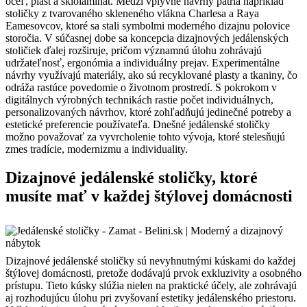
oceľ, plast a sklolaminát. Medzi vplyvné návrhy patria napríklad
stoličky z tvarovaného skleneného vlákna Charlesa a Raya
Eamesovcov, ktoré sa stali symbolmi moderného dizajnu polovice
storočia. V súčasnej dobe sa koncepcia dizajnových jedálenských
stoličiek ďalej rozširuje, pričom významnú úlohu zohrávajú
udržateľnosť, ergonómia a individuálny prejav. Experimentálne
návrhy využívajú materiály, ako sú recyklované plasty a tkaniny, čo
odráža rastúce povedomie o životnom prostredí. S pokrokom v
digitálnych výrobných technikách rastie počet individuálnych,
personalizovaných návrhov, ktoré zohľadňujú jedinečné potreby a
estetické preferencie používateľa. Dnešné jedálenské stoličky
možno považovať za vyvrcholenie tohto vývoja, ktoré stelesňujú
zmes tradície, modernizmu a individuality.
Dizajnové jedálenské stoličky, ktoré
musíte mať v každej štýlovej domácnosti
Dizajnové jedálenské stoličky sú nevyhnutnými kúskami do každej
štýlovej domácnosti, pretože dodávajú prvok exkluzivity a osobného
prístupu. Tieto kúsky slúžia nielen na praktické účely, ale zohrávajú
aj rozhodujúcu úlohu pri zvyšovaní estetiky jedálenského priestoru.