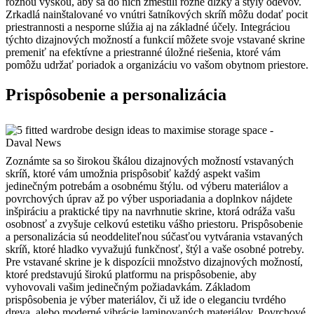
rôznou výškou, aby sa do nich zmestili rôzne dĺžky a štýly odevov.
Zrkadlá nainštalované vo vnútri šatníkových skríň môžu dodať pocit
priestrannosti a nesporne slúžia aj na základné účely. Integráciou
týchto dizajnových možností a funkcií môžete svoje vstavané skrine
premeniť na efektívne a priestranné úložné riešenia, ktoré vám
pomôžu udržať poriadok a organizáciu vo vašom obytnom priestore.
Prispôsobenie a personalizácia
Zoznámte sa so širokou škálou dizajnových možností vstavaných
skríň, ktoré vám umožnia prispôsobiť každý aspekt vašim
jedinečným potrebám a osobnému štýlu. od výberu materiálov a
povrchových úprav až po výber usporiadania a doplnkov nájdete
inšpiráciu a praktické tipy na navrhnutie skrine, ktorá odráža vašu
osobnosť a zvyšuje celkovú estetiku vášho priestoru. Prispôsobenie
a personalizácia sú neoddeliteľnou súčasťou vytvárania vstavaných
skríň, ktoré hladko vyvažujú funkčnosť, štýl a vaše osobné potreby.
Pre vstavané skrine je k dispozícii množstvo dizajnových možností,
ktoré predstavujú širokú platformu na prispôsobenie, aby
vyhovovali vašim jedinečným požiadavkám. Základom
prispôsobenia je výber materiálov, či už ide o eleganciu tvrdého
dreva, alebo moderné vibrácie laminovaných materiálov. Povrchové