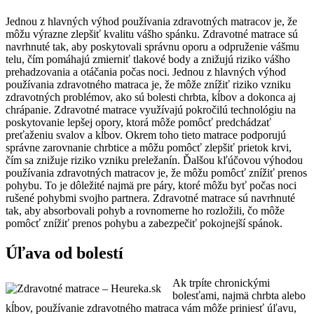
Jednou z hlavných výhod používania zdravotných matracov je, že
môžu výrazne zlepšiť kvalitu vášho spánku. Zdravotné matrace sú
navrhnuté tak, aby poskytovali správnu oporu a odpruženie vášmu
telu, čím pomáhajú zmierniť tlakové body a znižujú riziko vášho
prehadzovania a otáčania počas noci. Jednou z hlavných výhod
používania zdravotného matraca je, že môže znížiť riziko vzniku
zdravotných problémov, ako sú bolesti chrbta, kĺbov a dokonca aj
chrápanie. Zdravotné matrace využívajú pokročilú technológiu na
poskytovanie lepšej opory, ktorá môže pomôcť predchádzať
preťaženiu svalov a kĺbov. Okrem toho tieto matrace podporujú
správne zarovnanie chrbtice a môžu pomôcť zlepšiť prietok krvi,
čím sa znižuje riziko vzniku preležanín. Ďalšou kľúčovou výhodou
používania zdravotných matracov je, že môžu pomôcť znížiť prenos
pohybu. To je dôležité najmä pre páry, ktoré môžu byť počas noci
rušené pohybmi svojho partnera. Zdravotné matrace sú navrhnuté
tak, aby absorbovali pohyb a rovnomerne ho rozložili, čo môže
pomôcť znížiť prenos pohybu a zabezpečiť pokojnejší spánok.
Úľava od bolestí
Ak trpíte chronickými
bolesťami, najmä chrbta alebo
kĺbov, používanie zdravotného matraca vám môže priniesť úľavu,