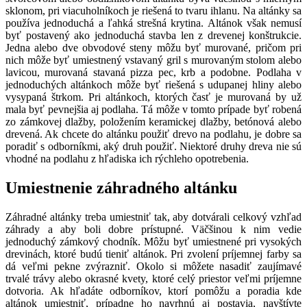
sklonom, pri viacuholníkoch je riešená to tvaru ihlanu. Na altánky sa
používa jednoduchá a ľahká strešná krytina. Altánok však nemusí
byť postavený ako jednoduchá stavba len z drevenej konštrukcie.
Jedna alebo dve obvodové steny môžu byť murované, pričom pri
nich môže byť umiestnený vstavaný gril s murovaným stolom alebo
lavicou, murovaná stavaná pizza pec, krb a podobne. Podlaha v
jednoduchých altánkoch môže byť riešená s udupanej hliny alebo
vysypaná štrkom. Pri altánkoch, ktorých časť je murovaná by už
mala byť pevnejšia aj podlaha. Tá môže v tomto prípade byť robená
zo zámkovej dlažby, položením keramickej dlažby, betónová alebo
drevená. Ak chcete do altánku použiť drevo na podlahu, je dobre sa
poradiť s odborníkmi, aký druh použiť. Niektoré druhy dreva nie sú
vhodné na podlahu z hľadiska ich rýchleho opotrebenia.
Umiestnenie záhradného altánku
Záhradné altánky treba umiestniť tak, aby dotvárali celkový vzhľad
záhrady a aby boli dobre prístupné. Väčšinou k nim vedie
jednoduchý zámkový chodník. Môžu byť umiestnené pri vysokých
drevinách, ktoré budú tieniť altánok. Pri zvolení príjemnej farby sa
dá veľmi pekne zvýrazniť. Okolo si môžete nasadiť zaujímavé
trvalé trávy alebo okrasné kvety, ktoré celý priestor veľmi príjemne
dotvoria. Ak hľadáte odborníkov, ktorí pomôžu a poradia kde
altánok umiestniť, prípadne ho navrhnú aj postavia, navštívte