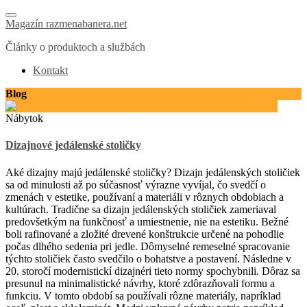
Magazín razmenabanera.net
Články o produktoch a službách
Kontakt
Blog
Nábytok
Dizajnové jedálenské stoličky
Aké dizajny majú jedálenské stoličky? Dizajn jedálenských stoličiek
sa od minulosti až po súčasnosť výrazne vyvíjal, čo svedčí o
zmenách v estetike, používaní a materiáli v rôznych obdobiach a
kultúrach. Tradične sa dizajn jedálenských stoličiek zameriaval
predovšetkým na funkčnosť a umiestnenie, nie na estetiku. Bežné
boli rafinované a zložité drevené konštrukcie určené na pohodlie
počas dlhého sedenia pri jedle. Dômyselné remeselné spracovanie
týchto stoličiek často svedčilo o bohatstve a postavení. Následne v
20. storočí modernistickí dizajnéri tieto normy spochybnili. Dôraz sa
presunul na minimalistické návrhy, ktoré zdôrazňovali formu a
funkciu. V tomto období sa používali rôzne materiály, napríklad