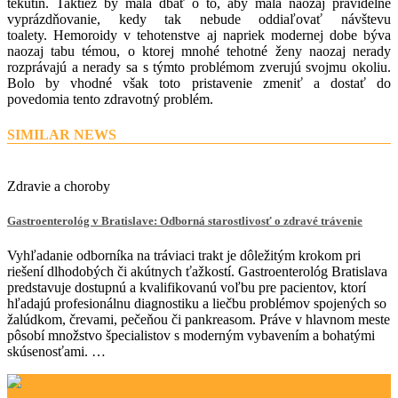
tekutín. Taktiež by mala dbať o to, aby mala naozaj pravidelné
vyprázdňovanie, kedy tak nebude oddiaľovať návštevu
toalety.
Hemoroidy v tehotenstve aj napriek modernej dobe býva
naozaj tabu témou, o ktorej mnohé tehotné ženy naozaj nerady
rozprávajú a nerady sa s týmto problémom zverujú svojmu okoliu.
Bolo by vhodné však toto pristavenie zmeniť a dostať do
povedomia tento zdravotný problém.
SIMILAR NEWS
Zdravie a choroby
Gastroenterológ v Bratislave: Odborná starostlivosť o zdravé trávenie
Vyhľadanie odborníka na tráviaci trakt je dôležitým krokom pri
riešení dlhodobých či akútnych ťažkostí. Gastroenterológ Bratislava
predstavuje dostupnú a kvalifikovanú voľbu pre pacientov, ktorí
hľadajú profesionálnu diagnostiku a liečbu problémov spojených so
žalúdkom, črevami, pečeňou či pankreasom. Práve v hlavnom meste
pôsobí množstvo špecialistov s moderným vybavením a bohatými
skúsenosťami. …