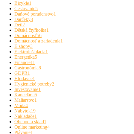
Bicykle
1
Cestovanie
5
Daňové poradenstvo
1
Darčeky
3
Deti
2
Dětská čtyřkolka
1
Domácnosť
56
Domácnosť a zariadenia
1
E-shopy
3
Elektroinštalácia
1
Energetika
5
Financie
11
Gastronómia
8
GDPR
1
Hlodavce
1
Hygienické potreby
2
Investovanie
1
Kancelária
5
Maliarstvo
1
Móda
4
Nábytok
19
Nakladače
1
Obchod a sklad
1
Online marketing
4
Plávanie
1