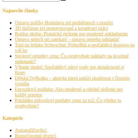
Najnovšie články
Oprava práčky Bratislava pri problémoch s praním
3D tlačiarne pri prototypovaní a kreatívnej práci
Roldor skrine: Praktické riešenie pre moderné uskladnenie
Oprava striech pri zatekaní – opravu netreba odkladať
Taxi na letisko Schwechat: Pohodlná a spoľahlivá doprava na
váš let
Strojové omietky cena: Čo ovplyvňuje náklady na kvalitné
omietanie?
Vŕtanie studní: Spoľahlivý zdroj vody pre domácnosti aj
firmy
Dětská čtyřkolka – aktivita která nabízí zkušenost s řízením
vozidla
Epoxidová podlaha: Ako moderné a odolné riešenie pre
každý priestor
Pokládka plávajúcej podlahy cena za m2: Čo všetko ju
ovplyvňuje?
Kategórie
Autopožičovňa
1
Bezpečnostné dvere
1