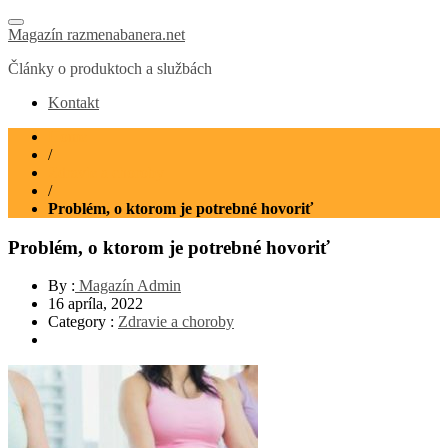
Magazín razmenabanera.net
Články o produktoch a službách
Kontakt
Home
/
Zdravie a choroby
/
Problém, o ktorom je potrebné hovoriť
Problém, o ktorom je potrebné hovoriť
By :
Magazín Admin
16 apríla, 2022
Category :
Zdravie a choroby