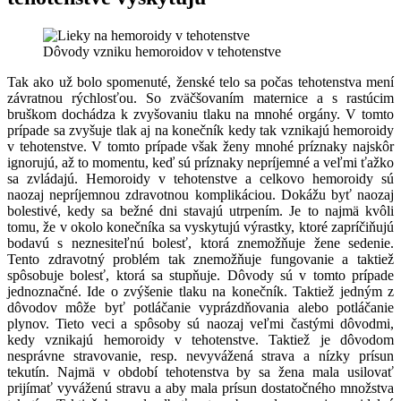
Dôvody vzniku hemoroidov v tehotenstve
Tak ako už bolo spomenuté, ženské telo sa počas tehotenstva mení
závratnou rýchlosťou. So zväčšovaním maternice a s rastúcim
bruškom dochádza k zvyšovaniu tlaku na mnohé orgány. V tomto
prípade sa zvyšuje tlak aj na konečník kedy tak vznikajú hemoroidy
v tehotenstve. V tomto prípade však ženy mnohé príznaky najskôr
ignorujú, až to momentu, keď sú príznaky nepríjemné a veľmi ťažko
sa zvládajú. Hemoroidy v tehotenstve a celkovo hemoroidy sú
naozaj nepríjemnou zdravotnou komplikáciou. Dokážu byť naozaj
bolestivé, kedy sa bežné dni stavajú utrpením. Je to najmä kvôli
tomu, že v okolo konečníka sa vyskytujú výrastky, ktoré zapríčiňujú
bodavú s neznesiteľnú bolesť, ktorá znemožňuje žene sedenie.
Tento zdravotný problém tak znemožňuje fungovanie a taktiež
spôsobuje bolesť, ktorá sa stupňuje.
Dôvody sú v tomto prípade
jednoznačné. Ide o zvýšenie tlaku na konečník. Taktiež jedným z
dôvodov môže byť potláčanie vyprázdňovania alebo potláčanie
plynov. Tieto veci a spôsoby sú naozaj veľmi častými dôvodmi,
kedy vznikajú hemoroidy v tehotenstve.
Taktiež je dôvodom
nesprávne stravovanie, resp. nevyvážená strava a nízky prísun
tekutín. Najmä v období tehotenstva by sa žena mala usilovať
prijímať vyváženú stravu a aby mala prísun dostatočného množstva