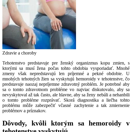
Zdravie a choroby
Tehotenstvo predstavuje pre ženský organizmus kopu zmien, s
ktorými sa musí žena počas tohto obdobia vysporiadať. Mnohé
zmeny však nepredstavujú len príjemné a pekné obdobie. U
mnohých tehotných žien sa vyskytujú hemoroidy v tehotenstve, čo
predstavuje naozaj nepríjemne zdravotný problém. Je potrebné aby
sa o tomto zdravotnom probléme vo najviac diskutovalo, aby sa
nevyskytoval až tak často, ale hlavne, aby sa ženy nebáli a nehanbili
o tomto probléme rozprávať. Skorá diagnostika a liečba tohto
problému môže zabezpečiť včasné zachytenie a tak zmiernenie
problémov a príznakov.
Dôvody, kvôli ktorým sa hemoroidy v
tehotenstve vyskytujú