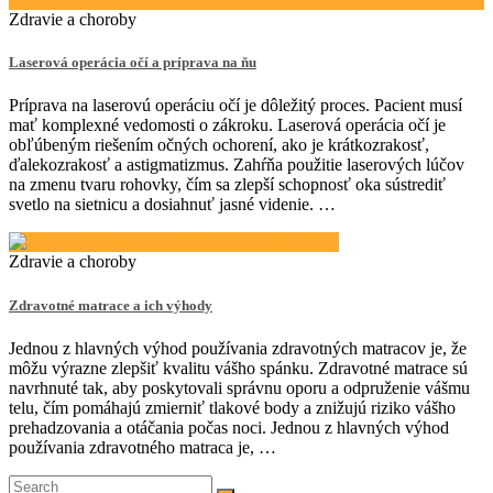
Zdravie a choroby
Laserová operácia očí a príprava na ňu
Príprava na laserovú operáciu očí je dôležitý proces. Pacient musí
mať komplexné vedomosti o zákroku. Laserová operácia očí je
obľúbeným riešením očných ochorení, ako je krátkozrakosť,
ďalekozrakosť a astigmatizmus. Zahŕňa použitie laserových lúčov
na zmenu tvaru rohovky, čím sa zlepší schopnosť oka sústrediť
svetlo na sietnicu a dosiahnuť jasné videnie. …
Zdravie a choroby
Zdravotné matrace a ich výhody
Jednou z hlavných výhod používania zdravotných matracov je, že
môžu výrazne zlepšiť kvalitu vášho spánku. Zdravotné matrace sú
navrhnuté tak, aby poskytovali správnu oporu a odpruženie vášmu
telu, čím pomáhajú zmierniť tlakové body a znižujú riziko vášho
prehadzovania a otáčania počas noci. Jednou z hlavných výhod
používania zdravotného matraca je, …