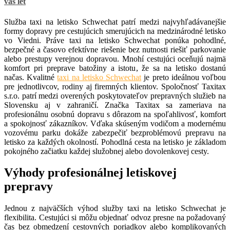
váš let
Služba taxi na letisko Schwechat patrí medzi najvyhľadávanejšie
formy dopravy pre cestujúcich smerujúcich na medzinárodné letisko
vo Viedni. Práve taxi na letisko Schwechat ponúka pohodlné,
bezpečné a časovo efektívne riešenie bez nutnosti riešiť parkovanie
alebo prestupy verejnou dopravou. Mnohí cestujúci oceňujú najmä
komfort pri preprave batožiny a istotu, že sa na letisko dostanú
načas. Kvalitné
taxi na letisko Schwechat
je preto ideálnou voľbou
pre jednotlivcov, rodiny aj firemných klientov. Spoločnosť Taxitax
s.r.o. patrí medzi overených poskytovateľov prepravných služieb na
Slovensku aj v zahraničí. Značka Taxitax sa zameriava na
profesionálnu osobnú dopravu s dôrazom na spoľahlivosť, komfort
a spokojnosť zákazníkov. Vďaka skúseným vodičom a modernému
vozovému parku dokáže zabezpečiť bezproblémovú prepravu na
letisko za každých okolností. Pohodlná cesta na letisko je základom
pokojného začiatku každej služobnej alebo dovolenkovej cesty.
Výhody profesionálnej letiskovej
prepravy
Jednou z najväčších výhod služby taxi na letisko Schwechat je
flexibilita. Cestujúci si môžu objednať odvoz presne na požadovaný
čas bez obmedzení cestovných poriadkov alebo komplikovaných