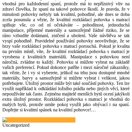
vhodná pro každodenní spaní, protože má to nepříznivý vliv na
zdraví člověka, že spaní na takové pohovce škodí. Je pravda, že v
minulosti pohovky nebyly tak kvalitní, pohodlné, ale dnes se doba
zcela posunula a vězte, že kvalitní rozkládací pohovka s matrací
splňuje vše, co od ní očekáváte – pohodlnost, jednoduchá
manipulace, příjemné materiály a samozřejmě žádné riziko, že se
ráno vzbudíte dolámaní, zničení a ubolení. Vaše návštěva se tak
vyspí pohodlně. Pravidelné používání pohovky neovlivňuje, že se
brzy vaše rozkládací pohovka s matrací porouchá. Pokud je kvalita
na prvním místě, víte, že kvalitní rozkládací pohovka s matrací je
vyrobena z kvalitních materiálů. Manipulace s pohovkou není
náročná, zvládne to každý.
Pohovku si můžete vybrat na základě
vašich preferencí. Pokud dokonce patříte i mezi náročné zákazníky,
tak vězte, že i vy si vyberete, jelikož na trhu jsou dostupné mnohé
materiály, barvy a samozřejmě si můžete vybrat i velikost, jakou
potřebujete. Úložný prostor může být také součástí pohovky. Ten lze
využít například k odkládání ložního prádla nebo jiných věcí, které
nepoužíváte tak často. Zejména majitelé menších bytů ocení jakýkoli
extra úložný prostor. Rozkládací pohovka s matrací je vhodná do
malých bytů, protože umíte pokoj využít jako obývací i na spaní.
Dopřejte si kvalitní spánek na kvalitní pohovce!
…
Uncategorized