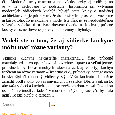
čias. Moderné kuchyne nemusia mať všetky prvky tej tradičnej, no
je v nej zachované to podstatné. Inšpiráciou pri vytváraní
moderných vidieckych kuchýň bývajú staré knihy o tradičnej
architektúre, no je prirodzené, že do mestského prostredia vnesieme
aj kúsok toho, čo je aktuálne v móde. Isté však je, že neoddeliteľnou
súčasťou vidieka sú masívne drevené dvierka na kuchyni, prútené
košíky či rôzne drevené poličky na koreniny a bylinky.
Vedeli ste o tom, že aj vidiecke kuchyne
môžu mať rôzne varianty?
Vidiecke kuchyne najčastejšie charakterizujú čisto prírodné
materiály, zdanlivo opotrebovaná povrchová úprava a veľmi jemné,
prírodné farby. Počas mnohých rokov sa však aj tento typ kuchýň
rozčlenil na rôzne varianty – škandinávsky, prímorský, cottage alebo
britský štýl či moderný vidiecky štýl. Vašu kuchyňu si môžete
zariadiť podľa toho, čo vás najviac chytí za srdce. Dbajte však na to,
aby vaša vidiecka kuchyňa ladila so zvyškom domácnosti. Pokiaľ sú
ostatné miestnosti zariadené v modernom štýle, aj kuchyňa by mala
ladiť. To isté platí aj o farbách.
…
Najnovšie články