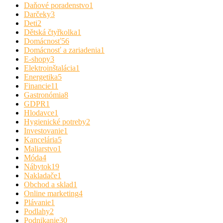
Daňové poradenstvo
1
Darčeky
3
Deti
2
Dětská čtyřkolka
1
Domácnosť
56
Domácnosť a zariadenia
1
E-shopy
3
Elektroinštalácia
1
Energetika
5
Financie
11
Gastronómia
8
GDPR
1
Hlodavce
1
Hygienické potreby
2
Investovanie
1
Kancelária
5
Maliarstvo
1
Móda
4
Nábytok
19
Nakladače
1
Obchod a sklad
1
Online marketing
4
Plávanie
1
Podlahy
2
Podnikanie
30