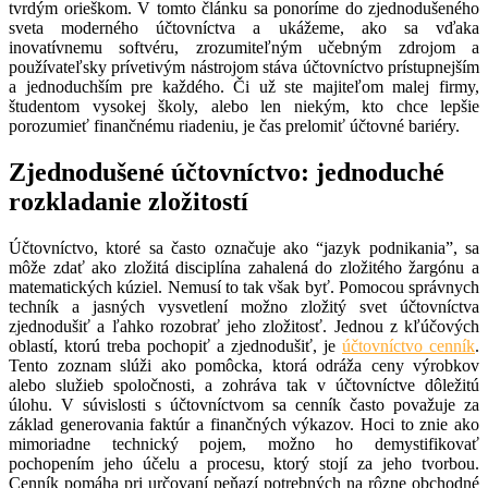
tvrdým orieškom. V tomto článku sa ponoríme do zjednodušeného
sveta moderného účtovníctva a ukážeme, ako sa vďaka
inovatívnemu softvéru, zrozumiteľným učebným zdrojom a
používateľsky prívetivým nástrojom stáva účtovníctvo prístupnejším
a jednoduchším pre každého. Či už ste majiteľom malej firmy,
študentom vysokej školy, alebo len niekým, kto chce lepšie
porozumieť finančnému riadeniu, je čas prelomiť účtovné bariéry.
Zjednodušené účtovníctvo: jednoduché
rozkladanie zložitostí
Účtovníctvo, ktoré sa často označuje ako “jazyk podnikania”, sa
môže zdať ako zložitá disciplína zahalená do zložitého žargónu a
matematických kúziel. Nemusí to tak však byť. Pomocou správnych
techník a jasných vysvetlení možno zložitý svet účtovníctva
zjednodušiť a ľahko rozobrať jeho zložitosť. Jednou z kľúčových
oblastí, ktorú treba pochopiť a zjednodušiť, je
účtovníctvo cenník
.
Tento zoznam slúži ako pomôcka, ktorá odráža ceny výrobkov
alebo služieb spoločnosti, a zohráva tak v účtovníctve dôležitú
úlohu. V súvislosti s účtovníctvom sa cenník často považuje za
základ generovania faktúr a finančných výkazov. Hoci to znie ako
mimoriadne technický pojem, možno ho demystifikovať
pochopením jeho účelu a procesu, ktorý stojí za jeho tvorbou.
Cenník pomáha pri určovaní peňazí potrebných na rôzne obchodné