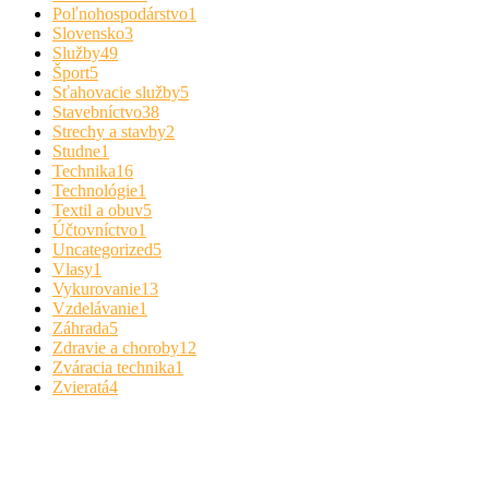
Poľnohospodárstvo
1
Slovensko
3
Služby
49
Šport
5
Sťahovacie služby
5
Stavebníctvo
38
Strechy a stavby
2
Studne
1
Technika
16
Technológie
1
Textil a obuv
5
Účtovníctvo
1
Uncategorized
5
Vlasy
1
Vykurovanie
13
Vzdelávanie
1
Záhrada
5
Zdravie a choroby
12
Zváracia technika
1
Zvieratá
4