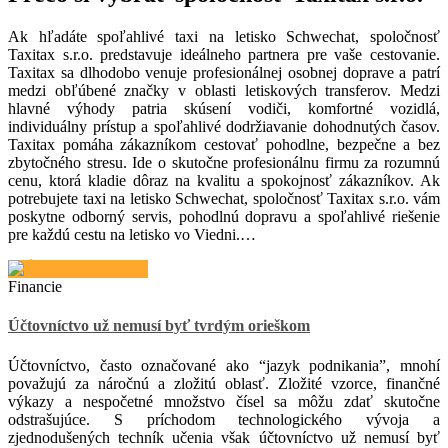
Ak hľadáte spoľahlivé taxi na letisko Schwechat, spoločnosť
Taxitax s.r.o. predstavuje ideálneho partnera pre vaše cestovanie.
Taxitax sa dlhodobo venuje profesionálnej osobnej doprave a patrí
medzi obľúbené značky v oblasti letiskových transferov. Medzi
hlavné výhody patria skúsení vodiči, komfortné vozidlá,
individuálny prístup a spoľahlivé dodržiavanie dohodnutých časov.
Taxitax pomáha zákazníkom cestovať pohodlne, bezpečne a bez
zbytočného stresu. Ide o skutočne profesionálnu firmu za rozumnú
cenu, ktorá kladie dôraz na kvalitu a spokojnosť zákazníkov. Ak
potrebujete taxi na letisko Schwechat, spoločnosť Taxitax s.r.o. vám
poskytne odborný servis, pohodlnú dopravu a spoľahlivé riešenie
pre každú cestu na letisko vo Viedni.…
Financie
Účtovníctvo už nemusí byť tvrdým orieškom
Účtovníctvo, často označované ako “jazyk podnikania”, mnohí
považujú za náročnú a zložitú oblasť. Zložité vzorce, finančné
výkazy a nespočetné množstvo čísel sa môžu zdať skutočne
odstrašujúce. S príchodom technologického vývoja a
zjednodušených techník učenia však účtovníctvo už nemusí byť