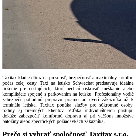
Taxitax kladie dôraz na presnosť, bezpečnosť a maximálny komfort
počas celej cesty. Taxi na letisko Schwechat predstavuje ideálne
riešenie pre cestujúcich, ktorí nechcú riskovať meškanie alebo
komplikácie spojené s parkovaním na letisku. Profesionálny vodič
zabezpečí pohodlnú prepravu priamo od dverí zákazníka až k
terminálu letiska. Taxitax ponúka služby pre súkromné osoby,
rodiny aj firemných klientov. Vďaka individuálnemu prístupu
dokáže zabezpečiť komfortnú dopravu aj pri väčšom množstve
batožiny alebo špecifických požiadavkách zákazníka.
Prečo si vybrať spoločnosť Taxitax s.r.o.