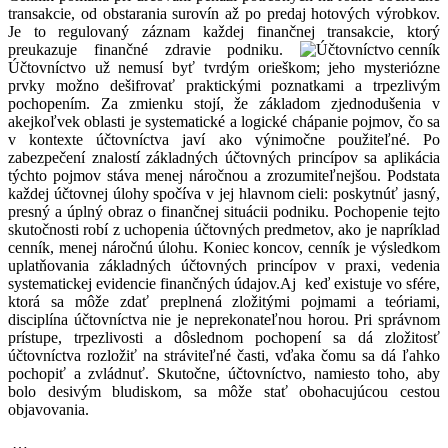
transakcie, od obstarania surovín až po predaj hotových výrobkov.
Je to regulovaný záznam každej finančnej transakcie, ktorý
preukazuje finančné zdravie podniku.
Účtovníctvo už nemusí byť tvrdým orieškom; jeho mysteriózne
prvky možno dešifrovať praktickými poznatkami a trpezlivým
pochopením. Za zmienku stojí, že základom zjednodušenia v
akejkoľvek oblasti je systematické a logické chápanie pojmov, čo sa
v kontexte účtovníctva javí ako výnimočne použiteľné. Po
zabezpečení znalostí základných účtovných princípov sa aplikácia
týchto pojmov stáva menej náročnou a zrozumiteľnejšou. Podstata
každej účtovnej úlohy spočíva v jej hlavnom cieli: poskytnúť jasný,
presný a úplný obraz o finančnej situácii podniku. Pochopenie tejto
skutočnosti robí z uchopenia účtovných predmetov, ako je napríklad
cenník, menej náročnú úlohu. Koniec koncov, cenník je výsledkom
uplatňovania základných účtovných princípov v praxi, vedenia
systematickej evidencie finančných údajov.Aj keď existuje vo sfére,
ktorá sa môže zdať preplnená zložitými pojmami a teóriami,
disciplína účtovníctva nie je neprekonateľnou horou. Pri správnom
prístupe, trpezlivosti a dôslednom pochopení sa dá zložitosť
účtovníctva rozložiť na stráviteľné časti, vďaka čomu sa dá ľahko
pochopiť a zvládnuť. Skutočne, účtovníctvo, namiesto toho, aby
bolo desivým bludiskom, sa môže stať obohacujúcou cestou
objavovania.
…