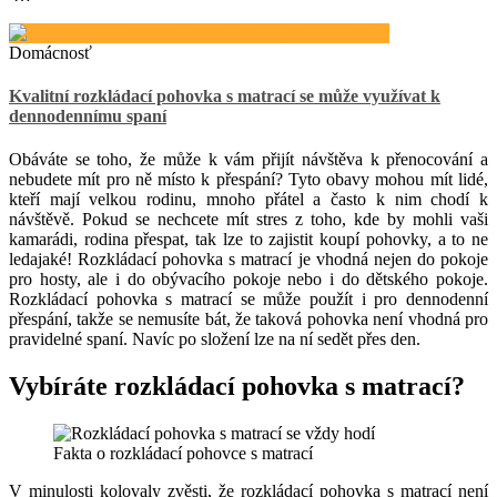
Domácnosť
Kvalitní rozkládací pohovka s matrací se může využívat k
dennodennímu spaní
Obáváte se toho, že může k vám přijít návštěva k přenocování a
nebudete mít pro ně místo k přespání? Tyto obavy mohou mít lidé,
kteří mají velkou rodinu, mnoho přátel a často k nim chodí k
návštěvě. Pokud se nechcete mít stres z toho, kde by mohli vaši
kamarádi, rodina přespat, tak lze to zajistit koupí pohovky, a to ne
ledajaké! Rozkládací pohovka s matrací je vhodná nejen do pokoje
pro hosty, ale i do obývacího pokoje nebo i do dětského pokoje.
Rozkládací pohovka s matrací se může použít i pro dennodenní
přespání, takže se nemusíte bát, že taková pohovka není vhodná pro
pravidelné spaní. Navíc po složení lze na ní sedět přes den.
Vybíráte rozkládací pohovka s matrací?
Fakta o rozkládací pohovce s matrací
V minulosti kolovaly zvěsti, že rozkládací pohovka s matrací není