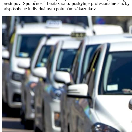
prestupov. Spoločnosť Taxitax s.r.o. poskytuje profesionálne služby
prispôsobené individuálnym potrebám zákazníkov.