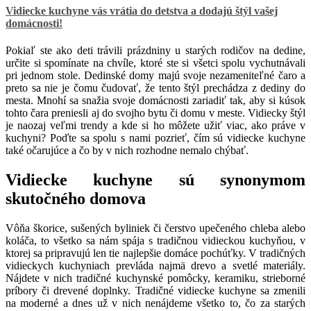
Vidiecke kuchyne vás vrátia do detstva a dodajú štýl vašej
domácnosti!
Pokiaľ ste ako deti trávili prázdniny u starých rodičov na dedine,
určite si spomínate na chvíle, ktoré ste si všetci spolu vychutnávali
pri jednom stole. Dedinské domy majú svoje nezameniteľné čaro a
preto sa nie je čomu čudovať, že tento štýl prechádza z dediny do
mesta. Mnohí sa snažia svoje domácnosti zariadiť tak, aby si kúsok
tohto čara preniesli aj do svojho bytu či domu v meste. Vidiecky štýl
je naozaj veľmi trendy a kde si ho môžete užiť viac, ako práve v
kuchyni? Poďte sa spolu s nami pozrieť, čím sú vidiecke kuchyne
také očarujúce a čo by v nich rozhodne nemalo chýbať.
Vidiecke kuchyne sú synonymom
skutočného domova
Vôňa škorice, sušených byliniek či čerstvo upečeného chleba alebo
koláča, to všetko sa nám spája s tradičnou vidieckou kuchyňou, v
ktorej sa pripravujú len tie najlepšie domáce pochúťky. V tradičných
vidieckych kuchyniach prevláda najmä drevo a svetlé materiály.
Nájdete v nich tradičné kuchynské pomôcky, keramiku, strieborné
príbory či drevené doplnky. Tradičné vidiecke kuchyne sa zmenili
na moderné a dnes už v nich nenájdeme všetko to, čo za starých