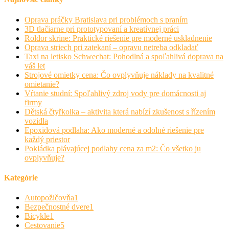
Oprava práčky Bratislava pri problémoch s praním
3D tlačiarne pri prototypovaní a kreatívnej práci
Roldor skrine: Praktické riešenie pre moderné uskladnenie
Oprava striech pri zatekaní – opravu netreba odkladať
Taxi na letisko Schwechat: Pohodlná a spoľahlivá doprava na
váš let
Strojové omietky cena: Čo ovplyvňuje náklady na kvalitné
omietanie?
Vŕtanie studní: Spoľahlivý zdroj vody pre domácnosti aj
firmy
Dětská čtyřkolka – aktivita která nabízí zkušenost s řízením
vozidla
Epoxidová podlaha: Ako moderné a odolné riešenie pre
každý priestor
Pokládka plávajúcej podlahy cena za m2: Čo všetko ju
ovplyvňuje?
Kategórie
Autopožičovňa
1
Bezpečnostné dvere
1
Bicykle
1
Cestovanie
5