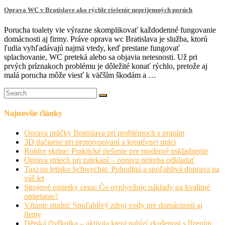
Oprava WC v Bratislave ako rýchle riešenie nepríjemných porúch
Porucha toalety vie výrazne skomplikovať každodenné fungovanie
domácnosti aj firmy. Práve oprava wc Bratislava je služba, ktorú
ľudia vyhľadávajú najmä vtedy, keď prestane fungovať
splachovanie, WC preteká alebo sa objavia netesnosti. Už pri
prvých príznakoch problému je dôležité konať rýchlo, pretože aj
malá porucha môže viesť k väčším škodám a …
Najnovšie články
Oprava práčky Bratislava pri problémoch s praním
3D tlačiarne pri prototypovaní a kreatívnej práci
Roldor skrine: Praktické riešenie pre moderné uskladnenie
Oprava striech pri zatekaní – opravu netreba odkladať
Taxi na letisko Schwechat: Pohodlná a spoľahlivá doprava na
váš let
Strojové omietky cena: Čo ovplyvňuje náklady na kvalitné
omietanie?
Vŕtanie studní: Spoľahlivý zdroj vody pre domácnosti aj
firmy
Dětská čtyřkolka – aktivita která nabízí zkušenost s řízením