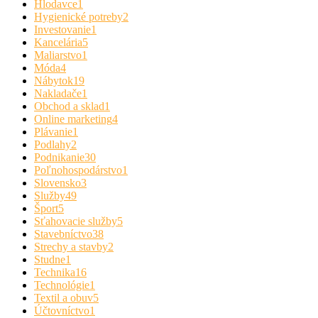
Hlodavce
1
Hygienické potreby
2
Investovanie
1
Kancelária
5
Maliarstvo
1
Móda
4
Nábytok
19
Nakladače
1
Obchod a sklad
1
Online marketing
4
Plávanie
1
Podlahy
2
Podnikanie
30
Poľnohospodárstvo
1
Slovensko
3
Služby
49
Šport
5
Sťahovacie služby
5
Stavebníctvo
38
Strechy a stavby
2
Studne
1
Technika
16
Technológie
1
Textil a obuv
5
Účtovníctvo
1