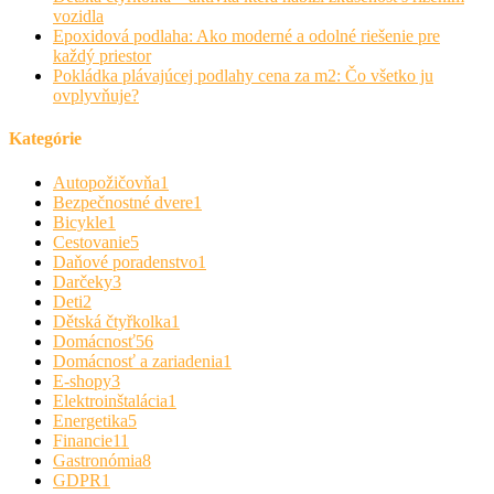
vozidla
Epoxidová podlaha: Ako moderné a odolné riešenie pre
každý priestor
Pokládka plávajúcej podlahy cena za m2: Čo všetko ju
ovplyvňuje?
Kategórie
Autopožičovňa
1
Bezpečnostné dvere
1
Bicykle
1
Cestovanie
5
Daňové poradenstvo
1
Darčeky
3
Deti
2
Dětská čtyřkolka
1
Domácnosť
56
Domácnosť a zariadenia
1
E-shopy
3
Elektroinštalácia
1
Energetika
5
Financie
11
Gastronómia
8
GDPR
1