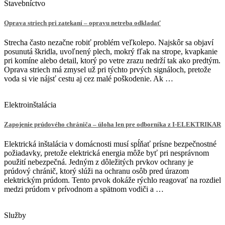
Stavebníctvo
Oprava striech pri zatekaní – opravu netreba odkladať
Strecha často nezačne robiť problém veľkolepo. Najskôr sa objaví
posunutá škridla, uvoľnený plech, mokrý fľak na strope, kvapkanie
pri komíne alebo detail, ktorý po vetre zrazu nedrží tak ako predtým.
Oprava striech má zmysel už pri týchto prvých signáloch, pretože
voda si vie nájsť cestu aj cez malé poškodenie. Ak …
Elektroinštalácia
Zapojenie prúdového chrániča – úloha len pre odborníka z I-ELEKTRIKAR
Elektrická inštalácia v domácnosti musí spĺňať prísne bezpečnostné
požiadavky, pretože elektrická energia môže byť pri nesprávnom
použití nebezpečná. Jedným z dôležitých prvkov ochrany je
prúdový chránič, ktorý slúži na ochranu osôb pred úrazom
elektrickým prúdom. Tento prvok dokáže rýchlo reagovať na rozdiel
medzi prúdom v prívodnom a spätnom vodiči a …
Služby