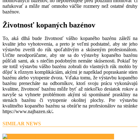
montovaných bazénov, ho nepotrebujete pred použitím montovať či
nafukovať a môže mať omnoho väčšie rozmery než ostatné druhy
bazénov.
Životnosť kopaných bazénov
To, aká dlhá bude životnosť vášho kopaného bazénu záleží na
kvalite jeho vyhotovenia, a preto je veľmi podstatné, aby ste jeho
výstavbu zverili do rúk spoľahlivým a skúseným profesionálom.
Určite neodporúčame, aby ste sa do výstavby kopaného bazénu
púšťali sami, ak s niečím podobným nemáte skúsenosti. Pokiaľ by
ste totiž výstavbu vášho bazénu zobrali do vlastných rúk mohlo by
dôjsť k rôznym komplikáciám, akými je napríklad popraskanie stien
bazénu alebo vytopenie dvora. Vďaka tomu, že výstavbu kopaného
bazénu prenecháte na odborníkov, ktorí svoju prácu vykonávajú
kvalitne, životnosť bazénu môže byť až niekoľko desiatok rokov a
navyše sa vyhnete problémom akými sú spomínané praskliny na
stenách bazénu či vytopenie okolitej plochy. Pre výstavbu
kvalitného kopaného bazénu sa obráťte na profesionálov na stránke
https://www.najbazen.sk/
.
SIMILAR NEWS