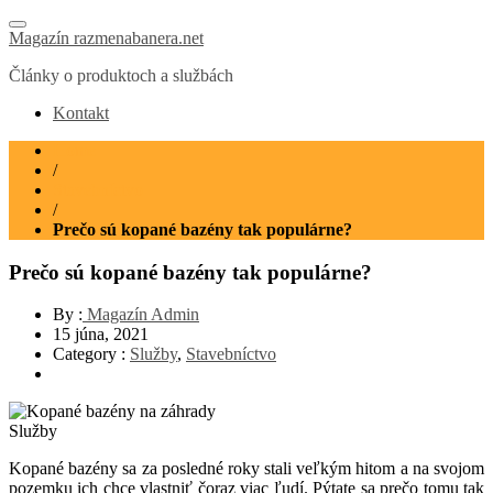
Magazín razmenabanera.net
Články o produktoch a službách
Kontakt
Home
/
Stavebníctvo
/
Prečo sú kopané bazény tak populárne?
Prečo sú kopané bazény tak populárne?
By :
Magazín Admin
15 júna, 2021
Category :
Služby
,
Stavebníctvo
Služby
Kopané bazény sa za posledné roky stali veľkým hitom a na svojom
pozemku ich chce vlastniť čoraz viac ľudí. Pýtate sa prečo tomu tak