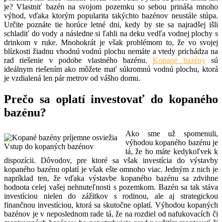
je? Vlastniť bazén na svojom pozemku so sebou prináša mnoho
výhod, vďaka ktorým popularita takýchto bazénov neustále stúpa.
Určite poznáte tie horúce letné dni, kedy by ste sa najradšej išli
schladiť do vody a následne si ľahli na deku vedľa vodnej plochy s
drinkom v ruke. Mnohokrát je však problémom to, že vo svojej
blízkosti žiadnu vhodnú vodnú plochu nemáte a vtedy prichádza na
rad riešenie v podobe vlastného bazénu.
Kopané bazény
sú
ideálnym riešením ako môžete mať súkromnú vodnú plochu, ktorá
je vzdialená len pár metrov od vášho domu.
Prečo sa oplatí investovať do kopaného
bazénu?
Ako sme už spomenuli,
výhodou kopaného bazénu je
Vstup do kopaných bazénov
tá, že ho máte kedykoľvek k
dispozícii. Dôvodov, pre ktoré sa však investícia do výstavby
kopaného bazénu oplatí je však ešte omnoho viac. Jedným z nich je
napríklad ten, že vďaka výstavbe kopaného bazénu sa zdvihne
hodnota celej vašej nehnuteľnosti s pozemkom. Bazén sa tak stáva
investíciou nielen do zážitkov s rodinou, ale aj strategickou
finančnou investíciou, ktorá sa skutočne oplatí. Výhodou kopaných
bazénov je v neposlednom rade tá, že na rozdiel od nafukovacích či